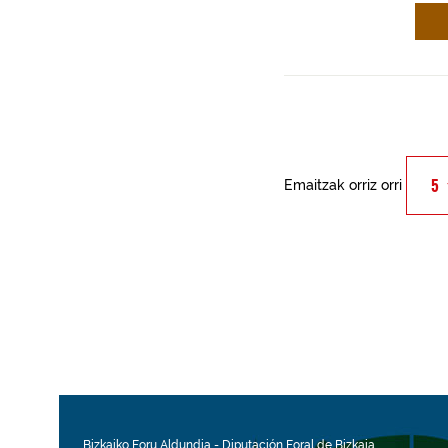
Emaitzak orriz orri
Bizkaiko Foru Aldundia
-
Diputación Foral de Bizkaia