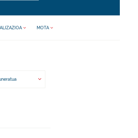
ALIZAZIOA
MOTA
uneratua