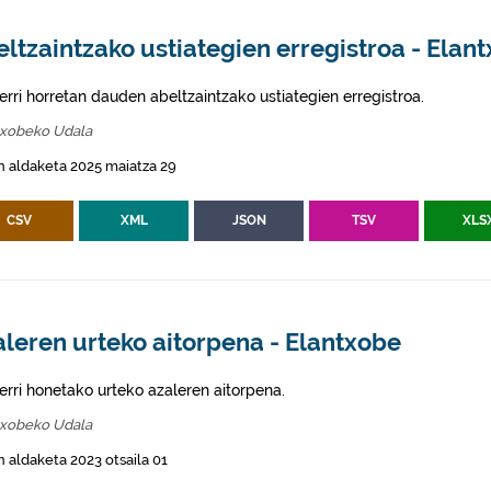
ltzaintzako ustiategien erregistroa - Elan
erri horretan dauden abeltzaintzako ustiategien erregistroa.
txobeko Udala
 aldaketa 2025 maiatza 29
CSV
XML
JSON
TSV
XLS
leren urteko aitorpena - Elantxobe
erri honetako urteko azaleren aitorpena.
txobeko Udala
 aldaketa 2023 otsaila 01