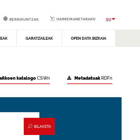
HARREMANETARAKO
EU
BERRIKUNTZAK
ZEAK
GARATZAILEAK
OPEN DATA BIZKAIA
afikoen katalogo
CSWn
Metadatuak
RDFn
BILAKETA