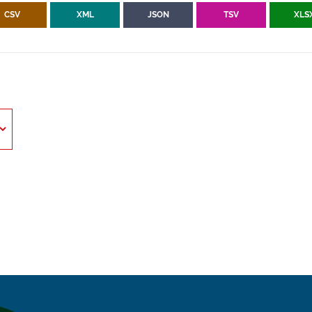
CSV
XML
JSON
TSV
XLS