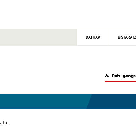
DATUAK
BISTARAT
Datu geogr