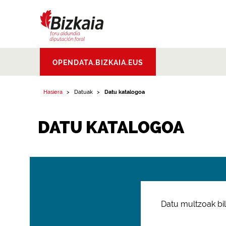
Bizkaiko Foru
OPENDATA.BIZKAIA.EUS
Aldundia
.
Diputacion
Foral de Bizkaia
Hasiera
Datuak
Datu katalogoa
DATU KATALOGOA