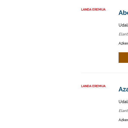
LANDA EREMUA
Abe
Udal
Elan
Azken
LANDA EREMUA
Aza
Udal
Elan
Azken