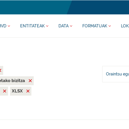
HVD
ENTITATEAK
DATA
FORMATUAK
LOK
Oraintsu eg
tako bizitza
N
XLSX