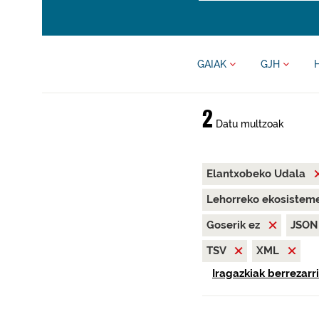
GAIAK
GJH
2
Datu multzoak
Elantxobeko Udala
Lehorreko ekosisteme
Goserik ez
JSO
TSV
XML
Iragazkiak berrezarri