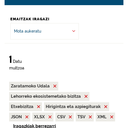
EMAITZAK IRAGAZI
Mota aukeratu
1
Datu
multzoa
Zaratamoko Udala
Lehorreko ekosistemetako bizitza
Etxebizitza
Hirigintza eta azpiegiturak
JSON
XLSX
CSV
TSV
XML
Iragazkiak berrezarri