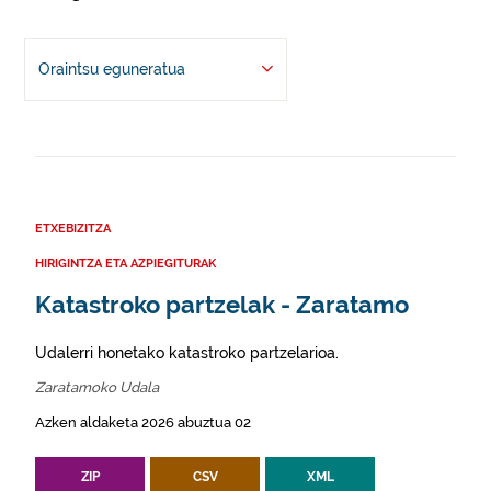
Oraintsu eguneratua
ETXEBIZITZA
HIRIGINTZA ETA AZPIEGITURAK
Katastroko partzelak - Zaratamo
Udalerri honetako katastroko partzelarioa.
Zaratamoko Udala
Azken aldaketa 2026 abuztua 02
ZIP
CSV
XML