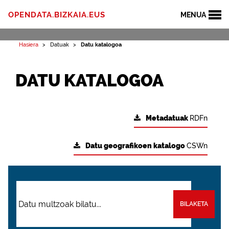
OPENDATA.BIZKAIA.EUS
MENUA
Hasiera
Datuak
Datu katalogoa
DATU KATALOGOA
Metadatuak
RDFn
Datu geografikoen katalogo
CSWn
BILAKETA