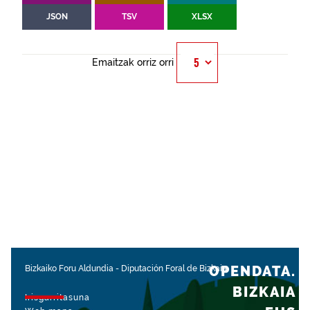
JSON
TSV
XLSX
Emaitzak orriz orri
OPENDATA.
Bizkaiko Foru Aldundia
-
Diputación Foral de Bizkaia
BIZKAIA
Irisgarritasuna