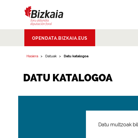
Bizkaiko Foru
OPENDATA.BIZKAIA.EUS
Aldundia
.
Diputacion
Foral de Bizkaia
Hasiera
Datuak
Datu katalogoa
DATU KATALOGOA