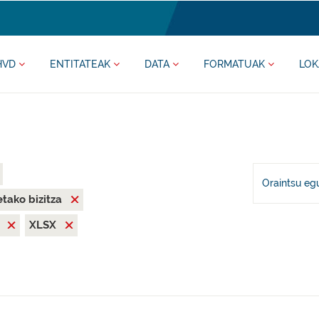
HVD
ENTITATEAK
DATA
FORMATUAK
LOK
Oraintsu eg
tako bizitza
N
XLSX