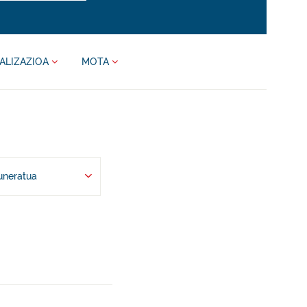
ALIZAZIOA
MOTA
uneratua