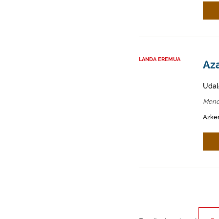
LANDA EREMUA
Az
Udal
Mend
Azken