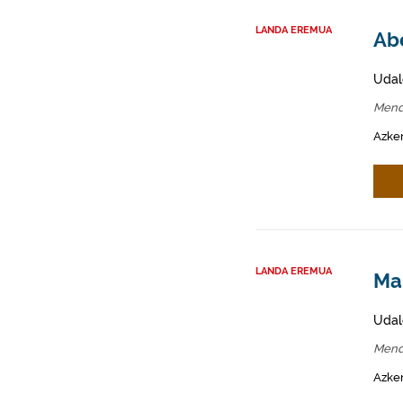
LANDA EREMUA
Abe
Udal
Mend
Azken
LANDA EREMUA
Mah
Udal
Mend
Azken