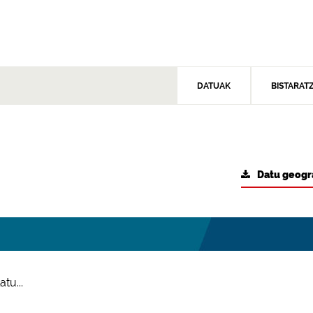
DATUAK
BISTARAT
Datu geogr