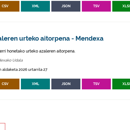
CSV
XML
JSON
TSV
XLS
aleren urteko aitorpena - Mendexa
erri honetako urteko azaleren aitorpena.
exako Udala
 aldaketa 2026 urtarrila 27
CSV
XML
JSON
TSV
XLS