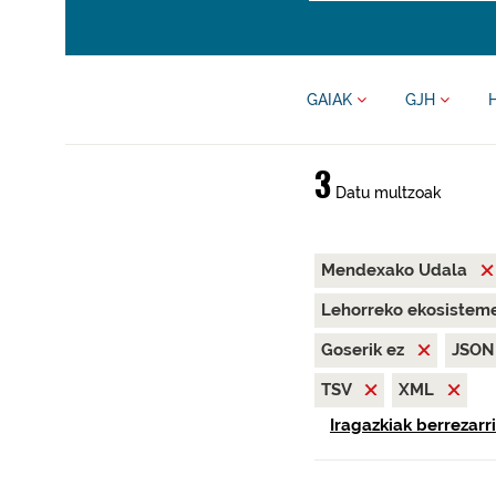
GAIAK
GJH
3
Datu multzoak
Mendexako Udala
Lehorreko ekosisteme
Goserik ez
JSO
TSV
XML
Iragazkiak berrezarri