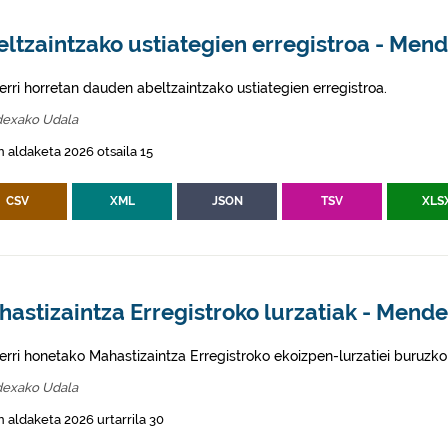
ltzaintzako ustiategien erregistroa - Men
erri horretan dauden abeltzaintzako ustiategien erregistroa.
exako Udala
 aldaketa 2026 otsaila 15
CSV
XML
JSON
TSV
XLS
astizaintza Erregistroko lurzatiak - Mend
erri honetako Mahastizaintza Erregistroko ekoizpen-lurzatiei buruzko
exako Udala
 aldaketa 2026 urtarrila 30