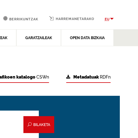
HARREMANETARAKO
EU
BERRIKUNTZAK
ZEAK
GARATZAILEAK
OPEN DATA BIZKAIA
afikoen katalogo
CSWn
Metadatuak
RDFn
BILAKETA