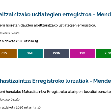
ltzaintzako ustiategien erregistroa - Men
erri horretan dauden abeltzaintzako ustiategien erregistroa.
exako Udala
 aldaketa 2026 otsaila 15
CSV
XML
JSON
TSV
XLS
astizaintza Erregistroko lurzatiak - Mend
erri honetako Mahastizaintza Erregistroko ekoizpen-lurzatiei buruzko
exako Udala
 aldaketa 2026 urtarrila 30