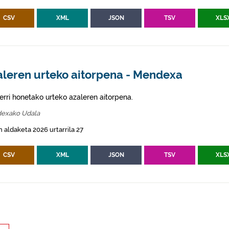
CSV
XML
JSON
TSV
XLS
aleren urteko aitorpena - Mendexa
erri honetako urteko azaleren aitorpena.
exako Udala
 aldaketa 2026 urtarrila 27
CSV
XML
JSON
TSV
XLS