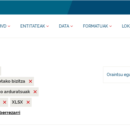
HVD
ENTITATEAK
DATA
FORMATUAK
LOK
Oraintsu eg
tako bizitza
mo arduratsuak
N
XLSX
berrezarri