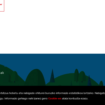
iak
erbitzua hobetu eta nabigazio ohiturei buruzko informazio estatistikoa lortzeko. Nabigat
ugu. Informazio gehiago nahi izanez gero
Cookie-en
atala kontsulta ezazu.