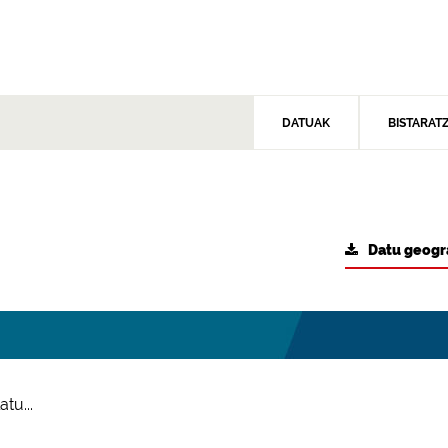
DATUAK
BISTARAT
Datu geogr