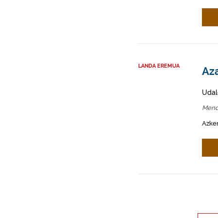
LANDA EREMUA
Az
Udal
Mend
Azken