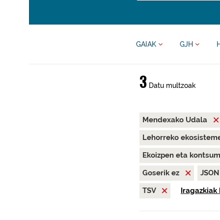
GAIAK
GJH
3
Datu multzoak
Mendexako Udala
Lehorreko ekosisteme
Ekoizpen eta kontsu
Goserik ez
JSO
TSV
Iragazkiak 