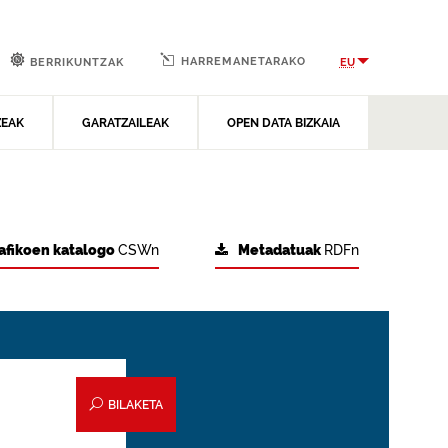
HARREMANETARAKO
EU
BERRIKUNTZAK
ZEAK
GARATZAILEAK
OPEN DATA BIZKAIA
afikoen katalogo
CSWn
Metadatuak
RDFn
BILAKETA