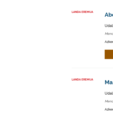
LANDA EREMUA
Abe
Udal
Mend
Azken
LANDA EREMUA
Mah
Udal
Mend
Azken