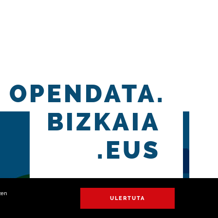
OPENDATA.
BIZKAIA
.EUS
zen
ULERTUTA