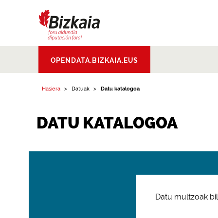
Bizkaiko Foru
OPENDATA.BIZKAIA.EUS
Aldundia
.
Diputacion
Foral de Bizkaia
Hasiera
Datuak
Datu katalogoa
DATU KATALOGOA