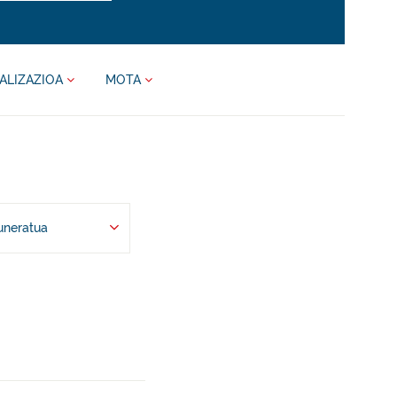
ALIZAZIOA
MOTA
uneratua