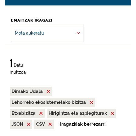
EMAITZAK IRAGAZI
Mota aukeratu
1
Datu
multzoa
Dimako Udala
Lehorreko ekosistemetako bizitza
Etxebizitza
Hirigintza eta azpiegiturak
JSON
CSV
Iragazkiak berrezarri