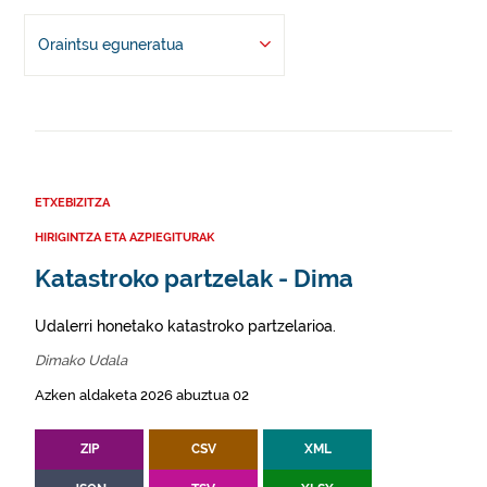
Oraintsu eguneratua
ETXEBIZITZA
HIRIGINTZA ETA AZPIEGITURAK
Katastroko partzelak - Dima
Udalerri honetako katastroko partzelarioa.
Dimako Udala
Azken aldaketa 2026 abuztua 02
ZIP
CSV
XML