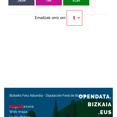
JSON
TSV
XLSX
Emaitzak orriz orri
OPENDATA.
Bizkaiko Foru Aldundia
-
Diputación Foral de Bizkaia
BIZKAIA
Irisgarritasuna
.EUS
Web mapa