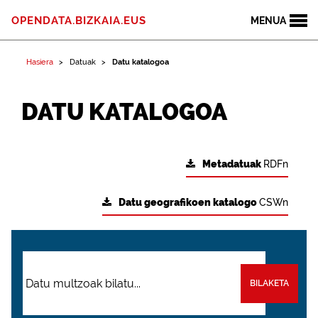
OPENDATA.BIZKAIA.EUS
MENUA
Hasiera
Datuak
Datu katalogoa
DATU KATALOGOA
Metadatuak
RDFn
Datu geografikoen katalogo
CSWn
BILAKETA