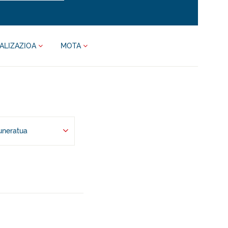
ALIZAZIOA
MOTA
uneratua