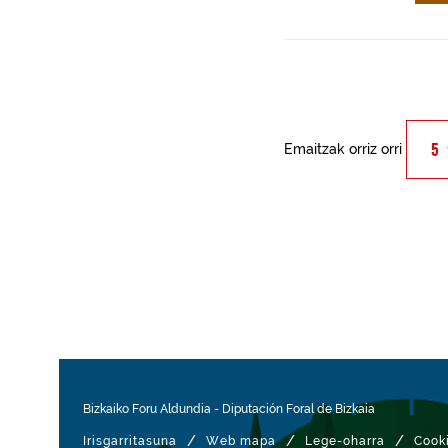
Emaitzak orriz orri
Bizkaiko Foru Aldundia
-
Diputación Foral de Bizkaia
/
/
/
Irisgarritasuna
Web mapa
Lege-oharra
Cook