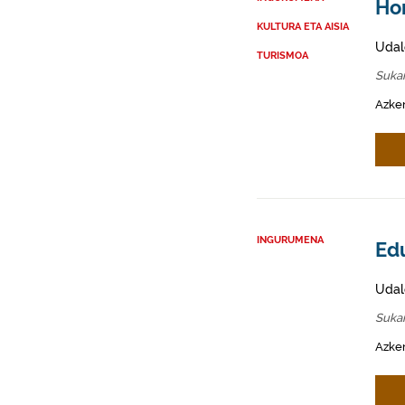
Ho
KULTURA ETA AISIA
Udal
TURISMOA
Sukar
Azken
INGURUMENA
Edu
Udal
Sukar
Azken