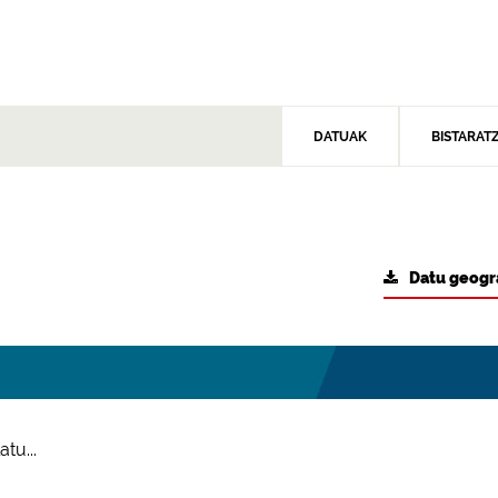
DATUAK
BISTARAT
Datu geogr