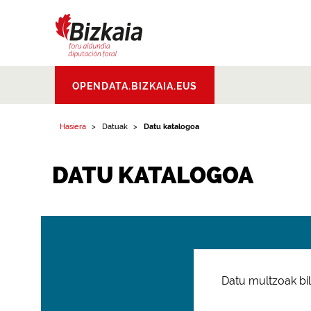
Bizkaiko Foru
OPENDATA.BIZKAIA.EUS
Aldundia
.
Diputacion
Foral de Bizkaia
Hasiera
Datuak
Datu katalogoa
DATU KATALOGOA