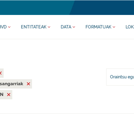
HVD
ENTITATEAK
DATA
FORMATUAK
LOK
Oraintsu eg
asangarriak
ON