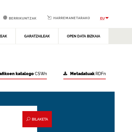
HARREMANETARAKO
EU
BERRIKUNTZAK
ZEAK
GARATZAILEAK
OPEN DATA BIZKAIA
afikoen katalogo
CSWn
Metadatuak
RDFn
BILAKETA