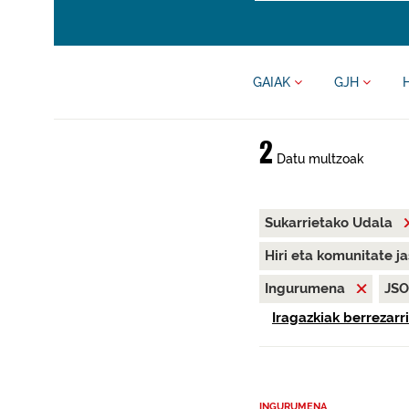
GAIAK
GJH
2
Datu multzoak
Sukarrietako Udala
Hiri eta komunitate j
Ingurumena
JS
Iragazkiak berrezarri
INGURUMENA