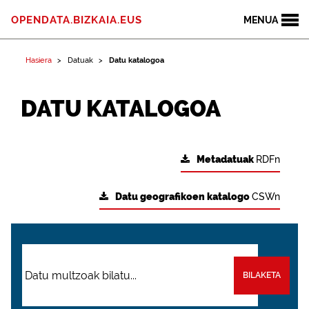
OPENDATA.BIZKAIA.EUS
MENUA
Hasiera
Datuak
Datu katalogoa
DATU KATALOGOA
Metadatuak
RDFn
Datu geografikoen katalogo
CSWn
BILAKETA