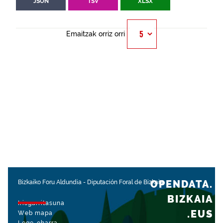
JSON
TSV
XLSX
Emaitzak orriz orri
OPENDATA.
Bizkaiko Foru Aldundia
-
Diputación Foral de Bizkaia
BIZKAIA
Irisgarritasuna
.EUS
Web mapa