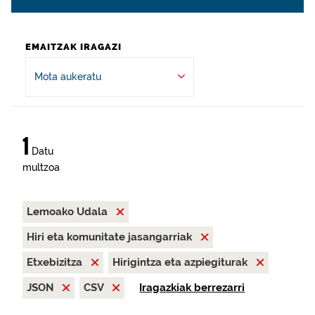
EMAITZAK IRAGAZI
Mota aukeratu
1
Datu
multzoa
Lemoako Udala
Hiri eta komunitate jasangarriak
Etxebizitza
Hirigintza eta azpiegiturak
JSON
CSV
Iragazkiak berrezarri