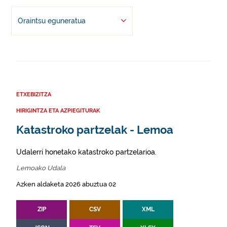
Oraintsu eguneratua
ETXEBIZITZA
HIRIGINTZA ETA AZPIEGITURAK
Katastroko partzelak - Lemoa
Udalerri honetako katastroko partzelarioa.
Lemoako Udala
Azken aldaketa 2026 abuztua 02
ZIP
CSV
XML