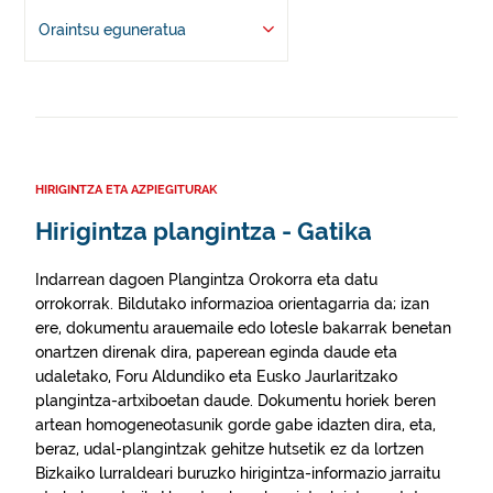
Oraintsu eguneratua
HIRIGINTZA ETA AZPIEGITURAK
Hirigintza plangintza - Gatika
Indarrean dagoen Plangintza Orokorra eta datu
orrokorrak. Bildutako informazioa orientagarria da; izan
ere, dokumentu arauemaile edo lotesle bakarrak benetan
onartzen direnak dira, paperean eginda daude eta
udaletako, Foru Aldundiko eta Eusko Jaurlaritzako
plangintza-artxiboetan daude. Dokumentu horiek beren
artean homogeneotasunik gorde gabe idazten dira, eta,
beraz, udal-plangintzak gehitze hutsetik ez da lortzen
Bizkaiko lurraldeari buruzko hirigintza-informazio jarraitu