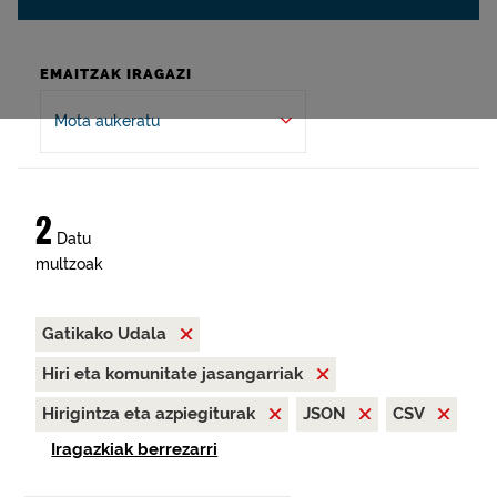
EMAITZAK IRAGAZI
Mota aukeratu
2
Datu
multzoak
Gatikako Udala
Hiri eta komunitate jasangarriak
Hirigintza eta azpiegiturak
JSON
CSV
Iragazkiak berrezarri