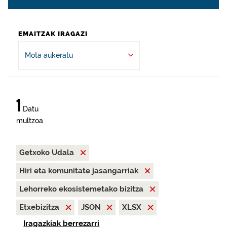
EMAITZAK IRAGAZI
Mota aukeratu
1
Datu
multzoa
Getxoko Udala
Hiri eta komunitate jasangarriak
Lehorreko ekosistemetako bizitza
Etxebizitza
JSON
XLSX
Iragazkiak berrezarri