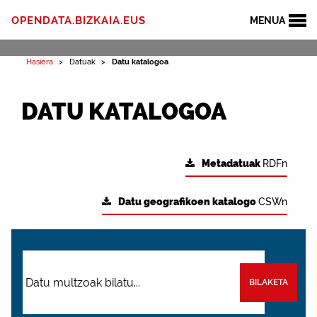
OPENDATA.BIZKAIA.EUS
MENUA
Hasiera
Datuak
Datu katalogoa
DATU KATALOGOA
Metadatuak
RDFn
Datu geografikoen katalogo
CSWn
BILAKETA