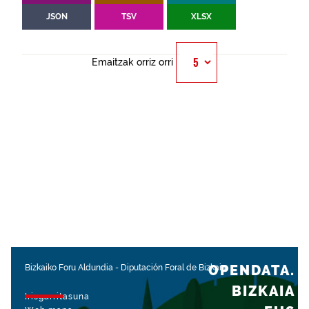
JSON
TSV
XLSX
Emaitzak orriz orri
OPENDATA.
Bizkaiko Foru Aldundia
-
Diputación Foral de Bizkaia
BIZKAIA
Irisgarritasuna