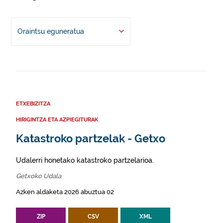
Oraintsu eguneratua
ETXEBIZITZA
HIRIGINTZA ETA AZPIEGITURAK
Katastroko partzelak - Getxo
Udalerri honetako katastroko partzelarioa.
Getxoko Udala
Azken aldaketa 2026 abuztua 02
ZIP
CSV
XML