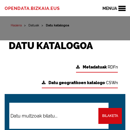
OPENDATA.BIZKAIA.EUS
MENUA
Hasiera
Datuak
Datu katalogoa
DATU KATALOGOA
Metadatuak
RDFn
Datu geografikoen katalogo
CSWn
BILAKETA