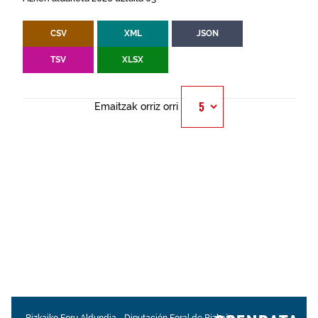
CSV
XML
JSON
TSV
XLSX
Emaitzak orriz orri