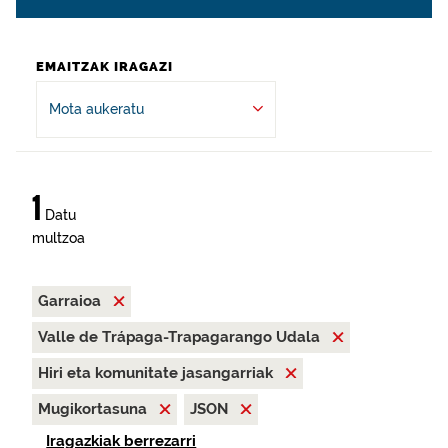
EMAITZAK IRAGAZI
Mota aukeratu
1
Datu
multzoa
Garraioa
Valle de Trápaga-Trapagarango Udala
Hiri eta komunitate jasangarriak
Mugikortasuna
JSON
Iragazkiak berrezarri