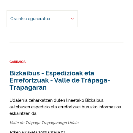
Oraintsu eguneratua
GARRAIOA
Bizkaibus - Espedizioak eta
Errefortzuak - Valle de Trápaga-
Trapagaran
Udalerria zeharkatzen duten lineetako Bizkaibus
autobusen espedizio eta errefortzuei buruzko informazioa
eskaintzen da.
Valle de Trápaga-Trapagarango Udala
Azken aldaketa 2026 uztaila 03