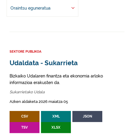
Oraintsu eguneratua
SEKTORE PUBLIKOA
Udaldata - Sukarrieta
Bizkaiko Udalaren finantza eta ekonomia arloko
informazioa erakusten da.
Sukarrietako Udala
Azken aldaketa 2026 maiatza 05
CSV
XML
JSON
TSV
XLSX