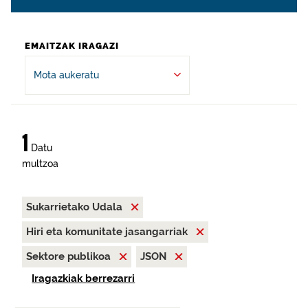
EMAITZAK IRAGAZI
Mota aukeratu
1
Datu
multzoa
Sukarrietako Udala
Hiri eta komunitate jasangarriak
Sektore publikoa
JSON
Iragazkiak berrezarri