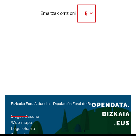
Emaitzak orriz orri
OPENDATA.
Bizkaiko Foru Aldundia
-
Diputación Foral de Bizkaia
BIZKAIA
Irisgarritasuna
.EUS
Web mapa
Lege-oharra
Cookiak