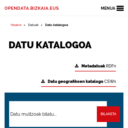
OPENDATA.BIZKAIA.EUS
MENUA
Hasiera
Datuak
Datu katalogoa
DATU KATALOGOA
Metadatuak
RDFn
Datu geografikoen katalogo
CSWn
BILAKETA