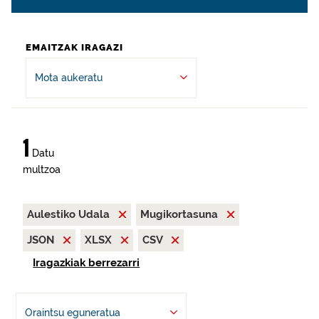
EMAITZAK IRAGAZI
Mota aukeratu
1
Datu
multzoa
Aulestiko Udala
Mugikortasuna
JSON
XLSX
CSV
Iragazkiak berrezarri
Oraintsu eguneratua