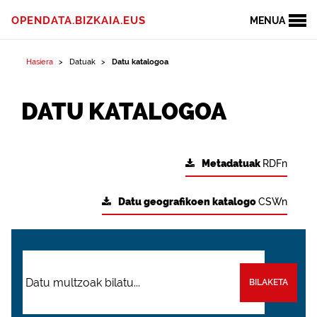
OPENDATA.BIZKAIA.EUS
MENUA
Hasiera
Datuak
Datu katalogoa
DATU KATALOGOA
Metadatuak
RDFn
Datu geografikoen katalogo
CSWn
BILAKETA