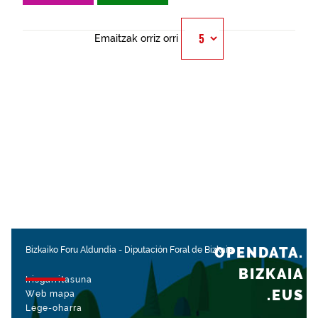
Emaitzak orriz orri
OPENDATA.
Bizkaiko Foru Aldundia
-
Diputación Foral de Bizkaia
BIZKAIA
Irisgarritasuna
.EUS
Web mapa
Lege-oharra