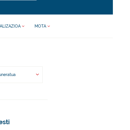
ALIZAZIOA
MOTA
uneratua
esti