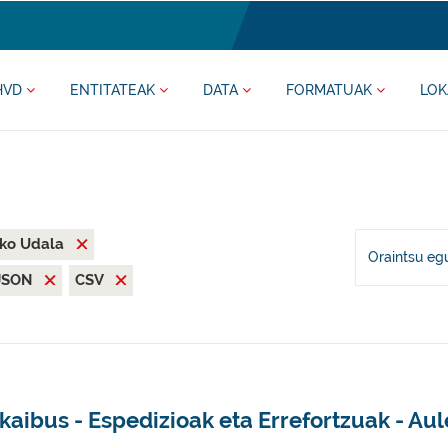
HVD
ENTITATEAK
DATA
FORMATUAK
LOK
iko Udala
Oraintsu eg
JSON
CSV
kaibus - Espedizioak eta Errefortzuak - Aul