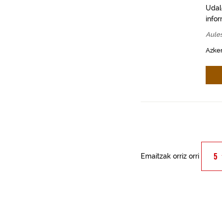
Udal
info
Aules
Azken
Emaitzak orriz orri