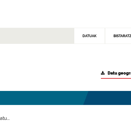
DATUAK
BISTARAT
Datu geogr