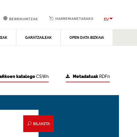
HARREMANETARAKO
EU
BERRIKUNTZAK
ZEAK
GARATZAILEAK
OPEN DATA BIZKAIA
afikoen katalogo
CSWn
Metadatuak
RDFn
BILAKETA