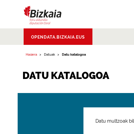
Bizkaiko Foru
OPENDATA.BIZKAIA.EUS
Aldundia
.
Diputacion
Foral de Bizkaia
Hasiera
Datuak
Datu katalogoa
DATU KATALOGOA