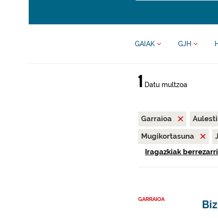
GAIAK
GJH
1
Datu multzoa
Garraioa
Aulest
Mugikortasuna
Iragazkiak berrezarri
GARRAIOA
Biz