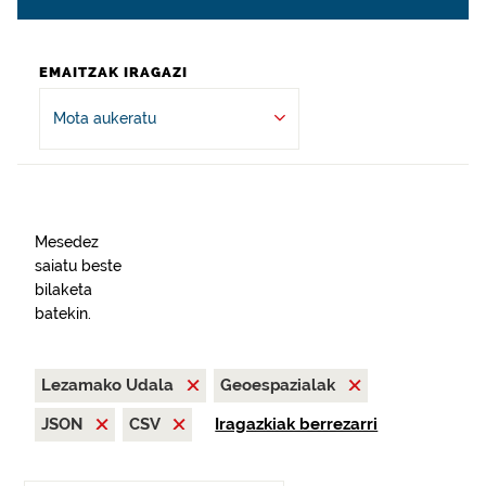
EMAITZAK IRAGAZI
Mota aukeratu
Mesedez
saiatu beste
bilaketa
batekin.
Lezamako Udala
Geoespazialak
JSON
CSV
Iragazkiak berrezarri