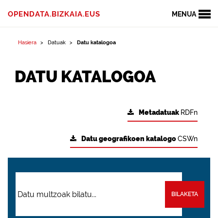
OPENDATA.BIZKAIA.EUS
MENUA
Hasiera
Datuak
Datu katalogoa
DATU KATALOGOA
Metadatuak
RDFn
Datu geografikoen katalogo
CSWn
BILAKETA