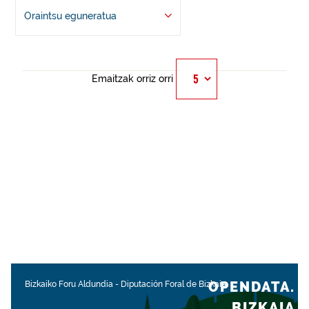
Oraintsu eguneratua
Emaitzak orriz orri
OPENDATA.
Bizkaiko Foru Aldundia
-
Diputación Foral de Bizkaia
BIZKAIA