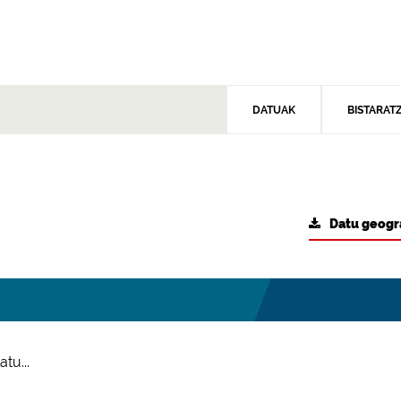
DATUAK
BISTARAT
Datu geogr