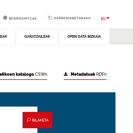
HARREMANETARAKO
EU
BERRIKUNTZAK
ZEAK
GARATZAILEAK
OPEN DATA BIZKAIA
afikoen katalogo
CSWn
Metadatuak
RDFn
BILAKETA