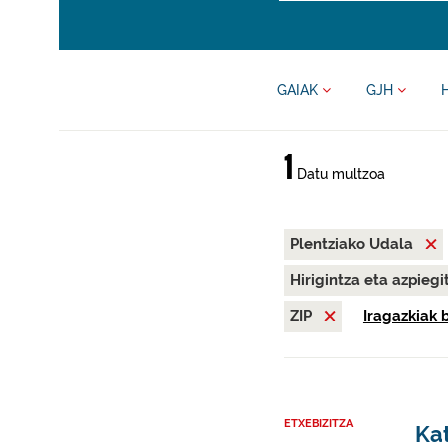
GAIAK
GJH
1
Datu multzoa
Plentziako Udala
Hirigintza eta azpieg
ZIP
Iragazkiak 
ETXEBIZITZA
Kat