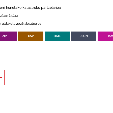
erri honetako katastroko partzelarioa.
ziako Udala
n aldaketa 2026 abuztua 02
ZIP
CSV
XML
JSON
TS