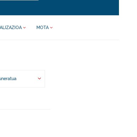
ALIZAZIOA
MOTA
uneratua