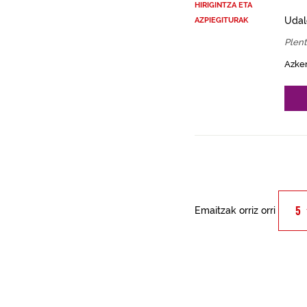
HIRIGINTZA ETA
Udal
AZPIEGITURAK
Plent
Azke
Emaitzak orriz orri