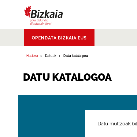
Bizkaiko Foru
OPENDATA.BIZKAIA.EUS
Aldundia
.
Diputacion
Foral de Bizkaia
Hasiera
Datuak
Datu katalogoa
DATU KATALOGOA