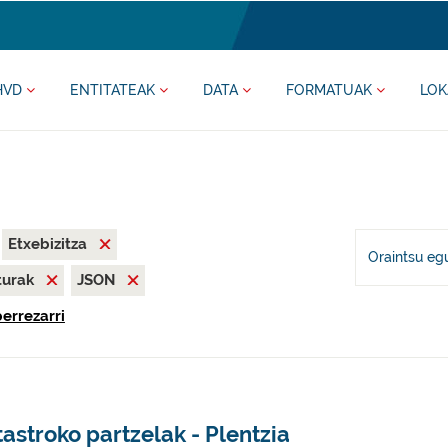
HVD
ENTITATEAK
DATA
FORMATUAK
LOK
Etxebizitza
Oraintsu eg
iturak
JSON
berrezarri
astroko partzelak - Plentzia