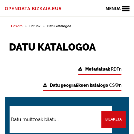
OPENDATA.BIZKAIA.EUS
MENUA
Hasiera
Datuak
Datu katalogoa
DATU KATALOGOA
Metadatuak
RDFn
Datu geografikoen katalogo
CSWn
BILAKETA