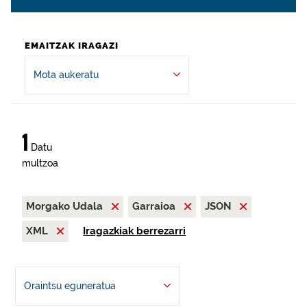
EMAITZAK IRAGAZI
Mota aukeratu
1
Datu
multzoa
Morgako Udala
Garraioa
JSON
XML
Iragazkiak berrezarri
Oraintsu eguneratua