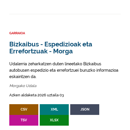
GARRAIOA
Bizkaibus - Espedizioak eta
Errefortzuak - Morga
Udalerria zeharkatzen duten lineetako Bizkaibus
autobusen espedizio eta errefortzuei buruzko informazioa
eskaintzen da.
Morgako Udala
Azken aldaketa 2026 uztaila 03
CSV
XML
JSON
TSV
XLSX