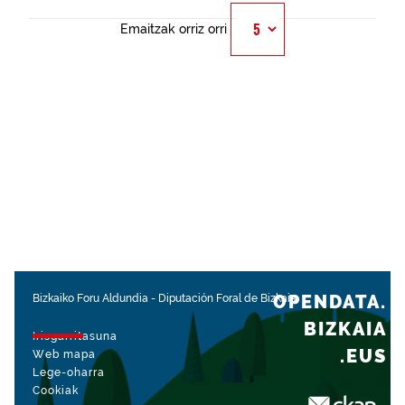
Emaitzak orriz orri
OPENDATA.
Bizkaiko Foru Aldundia
-
Diputación Foral de Bizkaia
BIZKAIA
Irisgarritasuna
.EUS
Web mapa
Lege-oharra
Cookiak