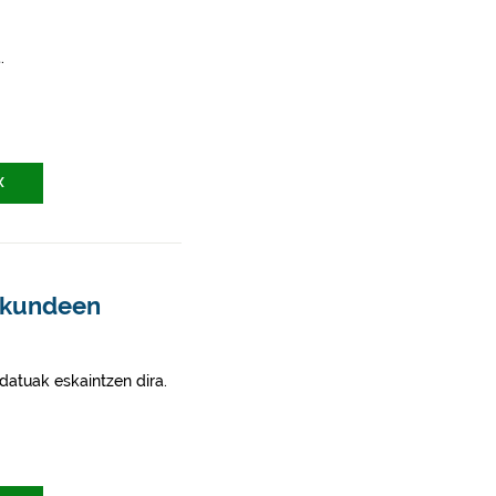
.
X
skundeen
datuak eskaintzen dira.