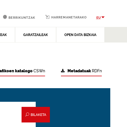
HARREMANETARAKO
EU
BERRIKUNTZAK
ZEAK
GARATZAILEAK
OPEN DATA BIZKAIA
afikoen katalogo
CSWn
Metadatuak
RDFn
BILAKETA