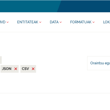
HVD
ENTITATEAK
DATA
FORMATUAK
LOK
Oraintsu eg
JSON
CSV