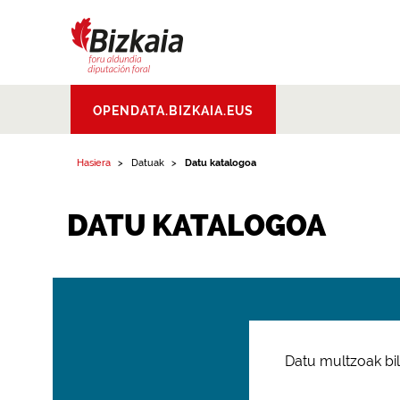
Bizkaiko Foru
OPENDATA.BIZKAIA.EUS
Aldundia
.
Diputacion
Foral de Bizkaia
Hasiera
Datuak
Datu katalogoa
DATU KATALOGOA