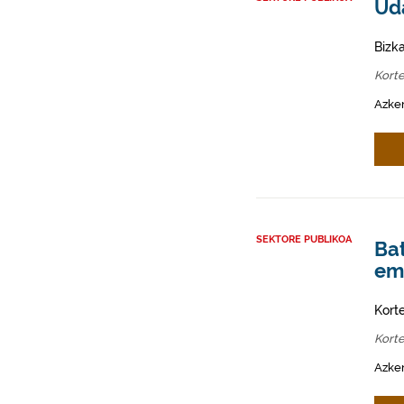
Ud
Bizk
Kort
Azken
SEKTORE PUBLIKOA
Ba
ema
Kort
Kort
Azken