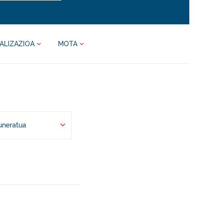
ALIZAZIOA
MOTA
uneratua