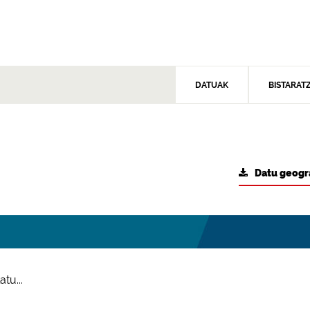
DATUAK
BISTARAT
Datu geogr