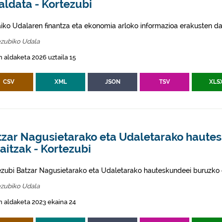
aldata - Kortezubi
aiko Udalaren finantza eta ekonomia arloko informazioa erakusten da
ezubiko Udala
 aldaketa 2026 uztaila 15
CSV
XML
JSON
TSV
XLS
tzar Nagusietarako eta Udaletarako haute
itzak - Kortezubi
ezubi Batzar Nagusietarako eta Udaletarako hauteskundeei buruzko 
ezubiko Udala
 aldaketa 2023 ekaina 24