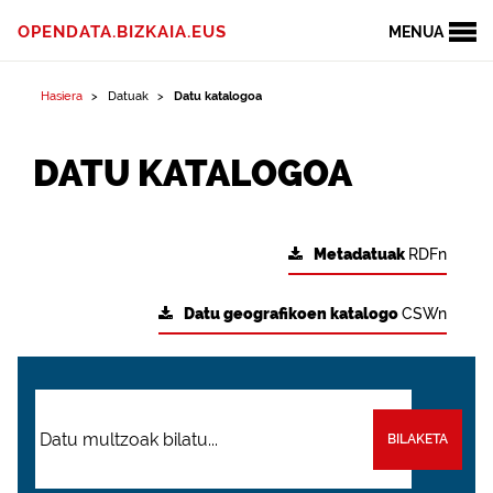
OPENDATA.BIZKAIA.EUS
MENUA
Hasiera
Datuak
Datu katalogoa
DATU KATALOGOA
Metadatuak
RDFn
Datu geografikoen katalogo
CSWn
BILAKETA