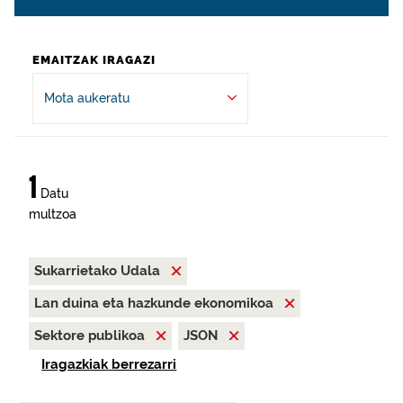
EMAITZAK IRAGAZI
Mota aukeratu
1
Datu
multzoa
Sukarrietako Udala
Lan duina eta hazkunde ekonomikoa
Sektore publikoa
JSON
Iragazkiak berrezarri