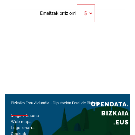
Emaitzak orriz orri
OPENDATA.
Bizkaiko Foru Aldundia
-
Diputación Foral de Bizkaia
BIZKAIA
Irisgarritasuna
.EUS
Web mapa
Lege-oharra
Cookiak