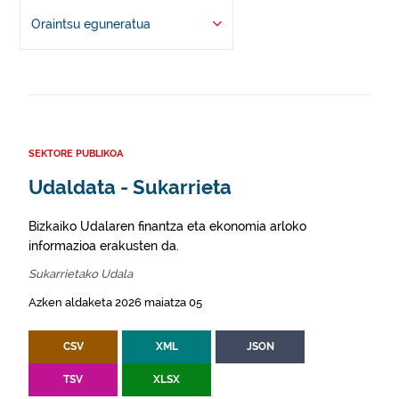
Oraintsu eguneratua
SEKTORE PUBLIKOA
Udaldata - Sukarrieta
Bizkaiko Udalaren finantza eta ekonomia arloko
informazioa erakusten da.
Sukarrietako Udala
Azken aldaketa 2026 maiatza 05
CSV
XML
JSON
TSV
XLSX