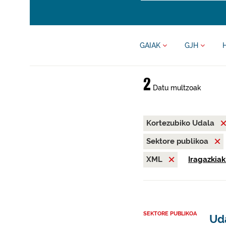
GAIAK
GJH
2
Datu multzoak
Kortezubiko Udala
Sektore publikoa
XML
Iragazkiak
SEKTORE PUBLIKOA
Ud