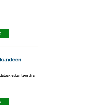
.
X
skundeen
datuak eskaintzen dira.
X