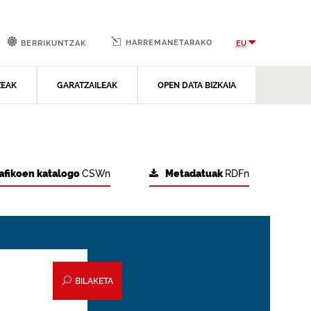
HARREMANETARAKO
EU
BERRIKUNTZAK
ZEAK
GARATZAILEAK
OPEN DATA BIZKAIA
afikoen katalogo
CSWn
Metadatuak
RDFn
BILAKETA