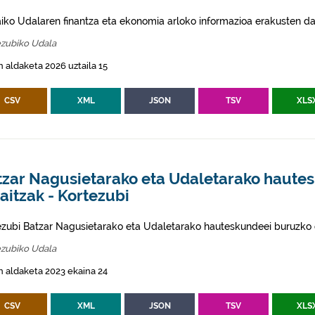
aiko Udalaren finantza eta ekonomia arloko informazioa erakusten da
ezubiko Udala
 aldaketa 2026 uztaila 15
CSV
XML
JSON
TSV
XLS
tzar Nagusietarako eta Udaletarako haute
itzak - Kortezubi
ezubi Batzar Nagusietarako eta Udaletarako hauteskundeei buruzko 
ezubiko Udala
 aldaketa 2023 ekaina 24
CSV
XML
JSON
TSV
XLS