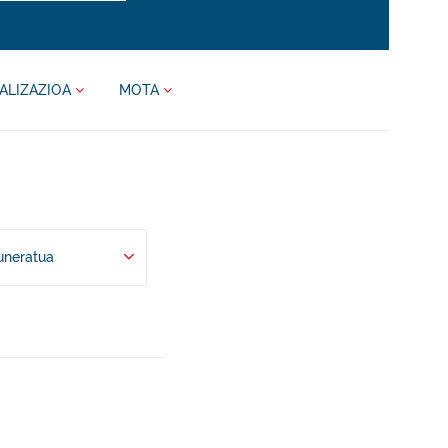
ALIZAZIOA
MOTA
uneratua