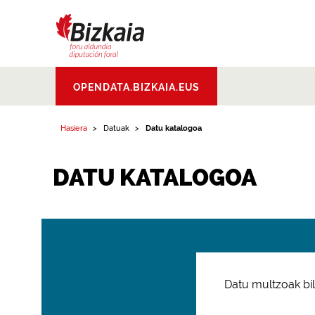
Bizkaiko Foru
OPENDATA.BIZKAIA.EUS
Aldundia
.
Diputacion
Foral de Bizkaia
Hasiera
Datuak
Datu katalogoa
DATU KATALOGOA