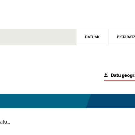
DATUAK
BISTARAT
Datu geogr