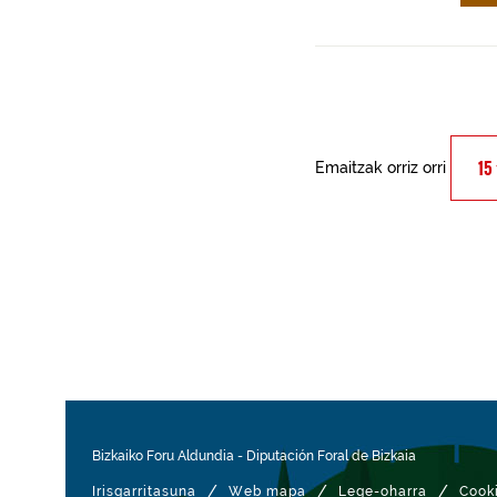
Emaitzak orriz orri
Bizkaiko Foru Aldundia
-
Diputación Foral de Bizkaia
/
/
/
Irisgarritasuna
Web mapa
Lege-oharra
Cook