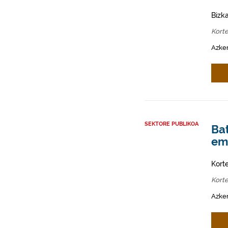
Bizk
Kort
Azken
SEKTORE PUBLIKOA
Ba
ema
Kort
Kort
Azken