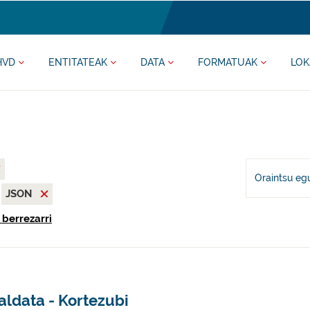
HVD
ENTITATEAK
DATA
FORMATUAK
LOK
Oraintsu eg
JSON
 berrezarri
aldata - Kortezubi