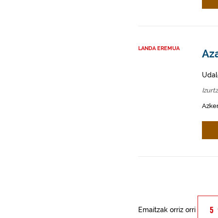
LANDA EREMUA
Aza
Udal
Izurt
Azken
Emaitzak orriz orri