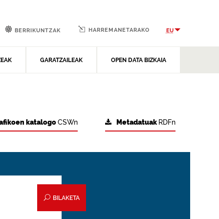
HARREMANETARAKO
EU
BERRIKUNTZAK
ZEAK
GARATZAILEAK
OPEN DATA BIZKAIA
afikoen katalogo
CSWn
Metadatuak
RDFn
BILAKETA