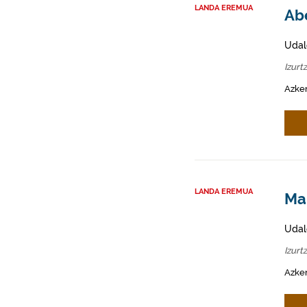
LANDA EREMUA
Abe
Udal
Izurt
Azken
LANDA EREMUA
Mah
Udal
Izurt
Azken