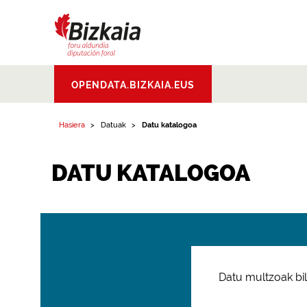
Bizkaiko Foru
OPENDATA.BIZKAIA.EUS
Aldundia
.
Diputacion
Foral de Bizkaia
Hasiera
Datuak
Datu katalogoa
DATU KATALOGOA