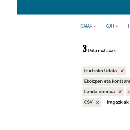
GAIAK
GJH
3
Datu multzoak
Izurtzako Udala
Ekoizpen eta kontsu
Landa eremua
CSV
Iragazkiak 