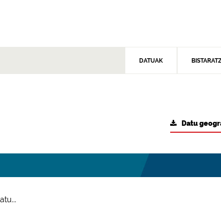
DATUAK
BISTARAT
Datu geogr