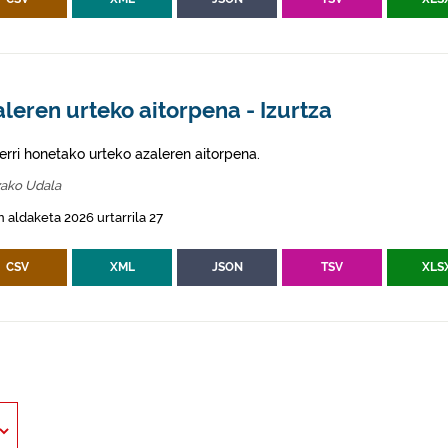
leren urteko aitorpena - Izurtza
erri honetako urteko azaleren aitorpena.
zako Udala
 aldaketa 2026 urtarrila 27
CSV
XML
JSON
TSV
XLS