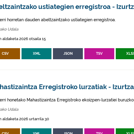
ltzaintzako ustiategien erregistroa - Izurt
erri horretan dauden abeltzaintzako ustiategien erregistroa.
zako Udala
 aldaketa 2026 otsaila 15
CSV
XML
JSON
TSV
XLS
astizaintza Erregistroko lurzatiak - Izurtz
erri honetako Mahastizaintza Erregistroko ekoizpen-lurzatiei buruzko
zako Udala
 aldaketa 2026 urtarrila 30
CSV
XML
JSON
TSV
XLS