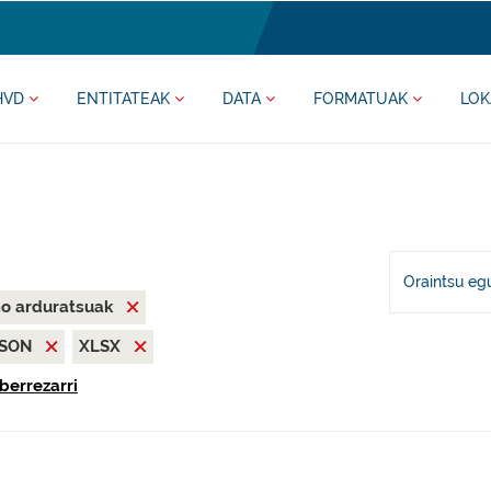
HVD
ENTITATEAK
DATA
FORMATUAK
LOK
Oraintsu eg
mo arduratsuak
JSON
XLSX
berrezarri