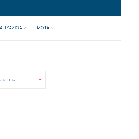
ALIZAZIOA
MOTA
uneratua