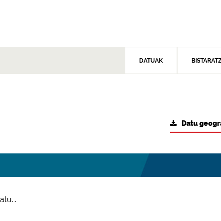
DATUAK
BISTARAT
Datu geogr