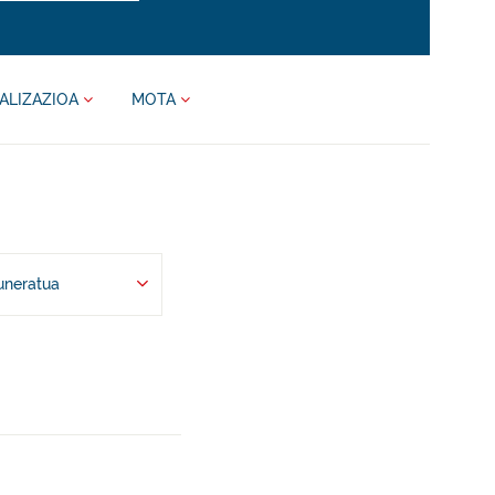
ALIZAZIOA
MOTA
uneratua