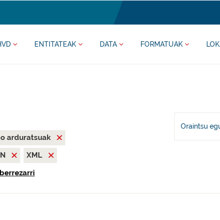
HVD
ENTITATEAK
DATA
FORMATUAK
LOK
Oraintsu eg
mo arduratsuak
ON
XML
berrezarri