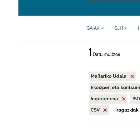
GAIAK
GJH
1
Datu multzoa
Mañariko Udala
Ekoizpen eta kontsu
Ingurumena
JS
CSV
Iragazkiak 