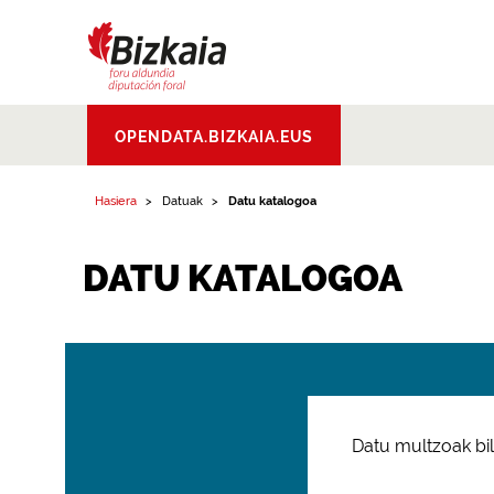
Bizkaiko Foru
OPENDATA.BIZKAIA.EUS
Aldundia
.
Diputacion
Foral de Bizkaia
Hasiera
Datuak
Datu katalogoa
DATU KATALOGOA