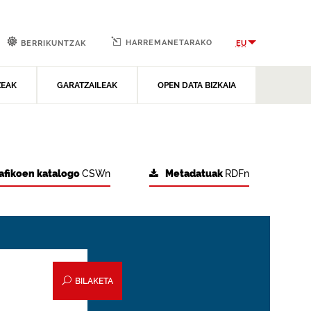
HARREMANETARAKO
EU
BERRIKUNTZAK
ZEAK
GARATZAILEAK
OPEN DATA BIZKAIA
afikoen katalogo
CSWn
Metadatuak
RDFn
BILAKETA