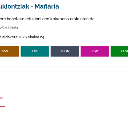
ukiontziak - Mañaria
erri honetako edukiontzien kokapena erakusten da.
riko Udala
 aldaketa 2026 ekaina 24
CSV
XML
JSON
TSV
XLS