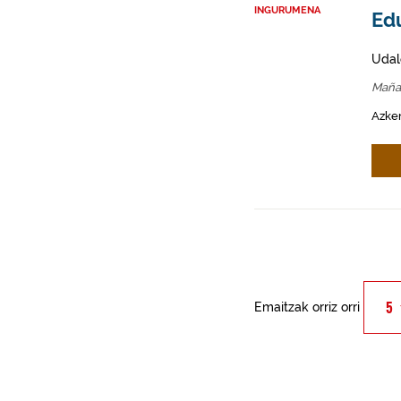
INGURUMENA
Ed
Udal
Maña
Azken
Emaitzak orriz orri