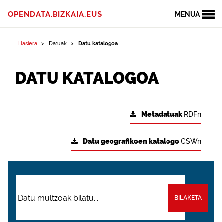
OPENDATA.BIZKAIA.EUS
MENUA
Hasiera
Datuak
Datu katalogoa
DATU KATALOGOA
Metadatuak
RDFn
Datu geografikoen katalogo
CSWn
BILAKETA