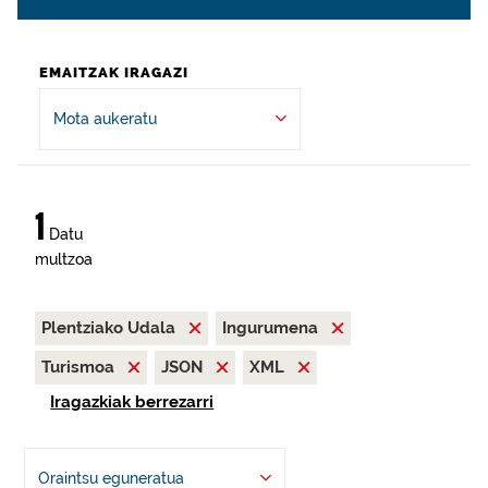
EMAITZAK IRAGAZI
Mota aukeratu
1
Datu
multzoa
Plentziako Udala
Ingurumena
Turismoa
JSON
XML
Iragazkiak berrezarri
Oraintsu eguneratua