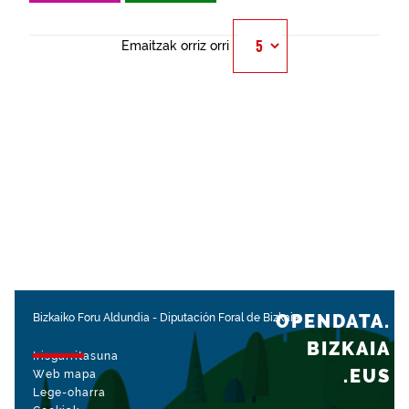
Emaitzak orriz orri
OPENDATA.
Bizkaiko Foru Aldundia
-
Diputación Foral de Bizkaia
BIZKAIA
Irisgarritasuna
.EUS
Web mapa
Lege-oharra