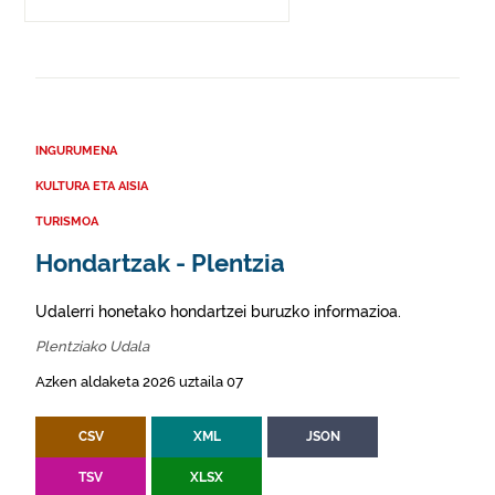
INGURUMENA
KULTURA ETA AISIA
TURISMOA
Hondartzak - Plentzia
Udalerri honetako hondartzei buruzko informazioa.
Plentziako Udala
Azken aldaketa 2026 uztaila 07
CSV
XML
JSON
TSV
XLSX