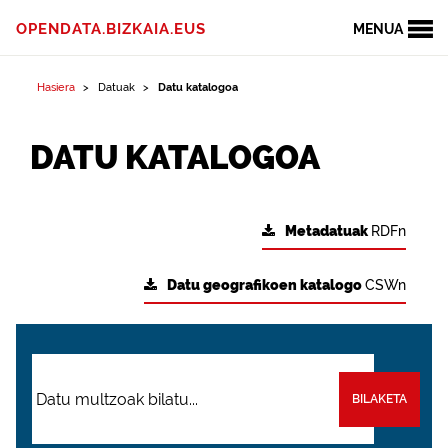
OPENDATA.BIZKAIA.EUS
MENUA
Hasiera
Datuak
Datu katalogoa
DATU KATALOGOA
Metadatuak
RDFn
Datu geografikoen katalogo
CSWn
BILAKETA