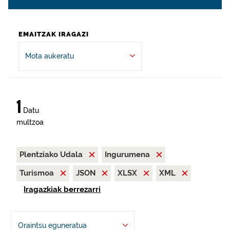
EMAITZAK IRAGAZI
Mota aukeratu
1
Datu
multzoa
Plentziako Udala
Ingurumena
Turismoa
JSON
XLSX
XML
Iragazkiak berrezarri
Oraintsu eguneratua