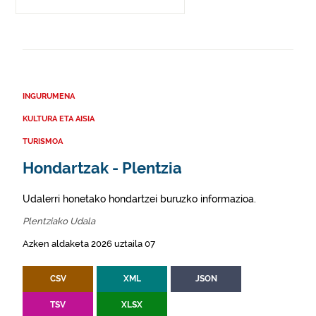
INGURUMENA
KULTURA ETA AISIA
TURISMOA
Hondartzak - Plentzia
Udalerri honetako hondartzei buruzko informazioa.
Plentziako Udala
Azken aldaketa 2026 uztaila 07
CSV
XML
JSON
TSV
XLSX