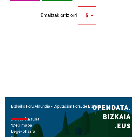
Emaitzak orriz orri
OPENDATA.
Bizkaiko Foru Aldundia
-
Diputación Foral de Bizkaia
BIZKAIA
Irisgarritasuna
.EUS
Web mapa
Lege-oharra