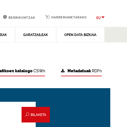
HARREMANETARAKO
EU
BERRIKUNTZAK
ZEAK
GARATZAILEAK
OPEN DATA BIZKAIA
afikoen katalogo
CSWn
Metadatuak
RDFn
BILAKETA