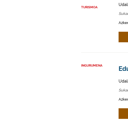
Udal
TURISMOA
Sukar
Azken
INGURUMENA
Edu
Udal
Sukar
Azken