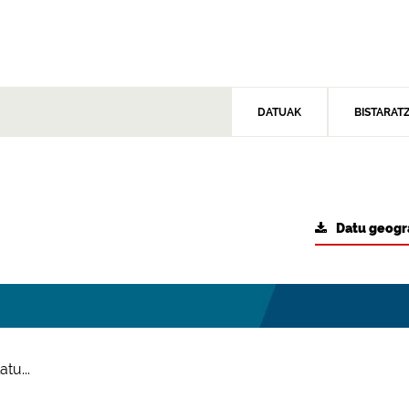
DATUAK
BISTARAT
Datu geogr