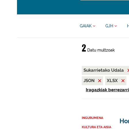
GAIAK
GJH
2
Datu multzoak
Sukarrietako Udala
JSON
XLSX
Iragazkiak berrezarri
INGURUMENA
Ho
KULTURA ETA AISIA