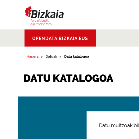
Bizkaiko Foru
OPENDATA.BIZKAIA.EUS
Aldundia
.
Diputacion
Foral de Bizkaia
Hasiera
Datuak
Datu katalogoa
DATU KATALOGOA