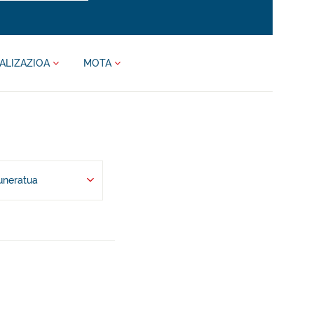
ALIZAZIOA
MOTA
uneratua