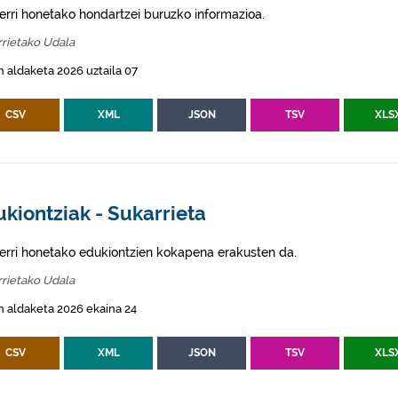
erri honetako hondartzei buruzko informazioa.
rietako Udala
 aldaketa 2026 uztaila 07
CSV
XML
JSON
TSV
XLS
kiontziak - Sukarrieta
erri honetako edukiontzien kokapena erakusten da.
rietako Udala
 aldaketa 2026 ekaina 24
CSV
XML
JSON
TSV
XLS