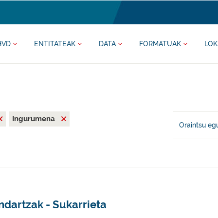
HVD
ENTITATEAK
DATA
FORMATUAK
LOK
Ingurumena
Oraintsu eg
ndartzak - Sukarrieta