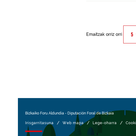
Emaitzak orriz orri
Bizkaiko Foru Aldundia
-
Diputación Foral de Bizkaia
/
/
/
Irisgarritasuna
Web mapa
Lege-oharra
Cook