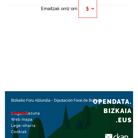
Emaitzak orriz orri
OPENDATA.
Bizkaiko Foru Aldundia
-
Diputación Foral de Bizkaia
BIZKAIA
Irisgarritasuna
.EUS
Web mapa
Lege-oharra
Cookiak