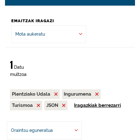
EMAITZAK IRAGAZI
Mota aukeratu
1
Datu
multzoa
Plentziako Udala
Ingurumena
Turismoa
JSON
Iragazkiak berrezarri
Oraintsu eguneratua