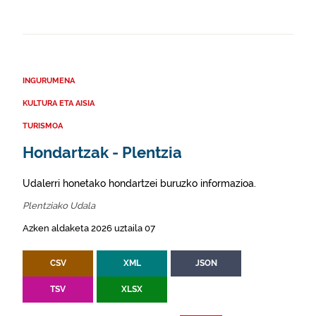
INGURUMENA
KULTURA ETA AISIA
TURISMOA
Hondartzak - Plentzia
Udalerri honetako hondartzei buruzko informazioa.
Plentziako Udala
Azken aldaketa 2026 uztaila 07
CSV
XML
JSON
TSV
XLSX