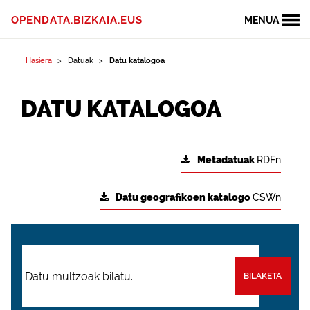
OPENDATA.BIZKAIA.EUS
MENUA
Hasiera
Datuak
Datu katalogoa
DATU KATALOGOA
Metadatuak
RDFn
Datu geografikoen katalogo
CSWn
BILAKETA