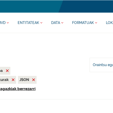
HVD
ENTITATEAK
DATA
FORMATUAK
LOK
Oraintsu eg
oa
iturak
JSON
ragazkiak berrezarri