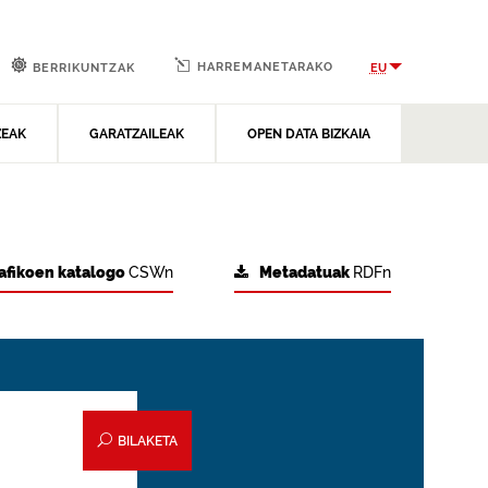
HARREMANETARAKO
EU
BERRIKUNTZAK
ZEAK
GARATZAILEAK
OPEN DATA BIZKAIA
afikoen katalogo
CSWn
Metadatuak
RDFn
BILAKETA