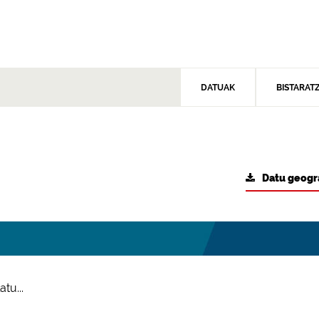
DATUAK
BISTARAT
Datu geogr