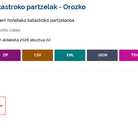
astroko partzelak - Orozko
erri honetako katastroko partzelarioa.
koko Udala
n aldaketa 2026 abuztua 02
ZIP
CSV
XML
JSON
TS