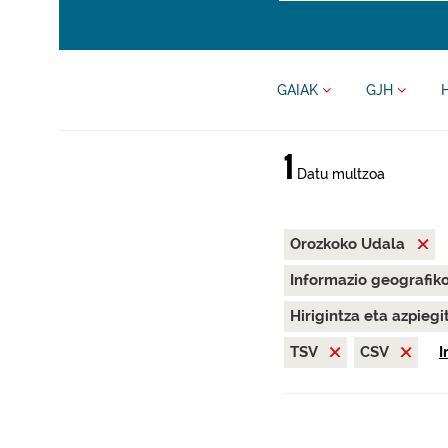
GAIAK
GJH
1
Datu multzoa
Orozkoko Udala
Informazio geografik
Hirigintza eta azpieg
TSV
CSV
I