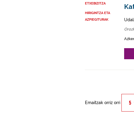
ETXEBIZITZA
Kat
HIRIGINTZA ETA
Udal
AZPIEGITURAK
Oroz
Azke
Emaitzak orriz orri