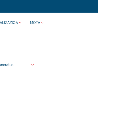
ALIZAZIOA
MOTA
uneratua