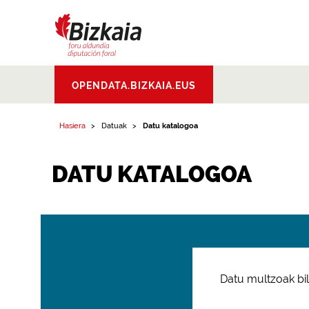
Bizkaiko Foru
OPENDATA.BIZKAIA.EUS
Aldundia
.
Diputacion
Foral de Bizkaia
Hasiera
Datuak
Datu katalogoa
DATU KATALOGOA