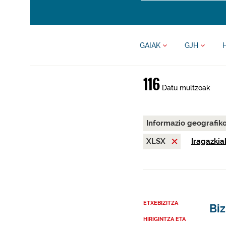
GAIAK
GJH
116
Datu multzoak
Informazio geografik
XLSX
Iragazkia
ETXEBIZITZA
Biz
HIRIGINTZA ETA