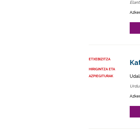
Elan
Azke
ETXEBIZITZA
Kat
HIRIGINTZA ETA
Udal
AZPIEGITURAK
Urdu
Azke