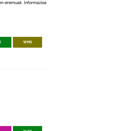
apen-eremuak. Informazioa
X
WMS