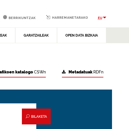
HARREMANETARAKO
EU
BERRIKUNTZAK
ZEAK
GARATZAILEAK
OPEN DATA BIZKAIA
afikoen katalogo
CSWn
Metadatuak
RDFn
BILAKETA