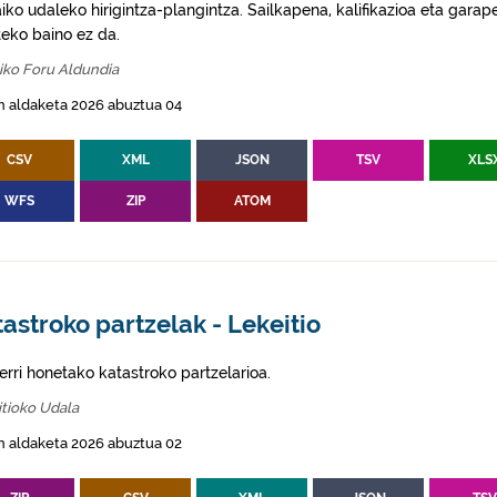
aiko udaleko hirigintza-plangintza. Sailkapena, kalifikazioa eta gar
eko baino ez da.
iko Foru Aldundia
n aldaketa 2026 abuztua 04
CSV
XML
JSON
TSV
XLS
WFS
ZIP
ATOM
astroko partzelak - Lekeitio
erri honetako katastroko partzelarioa.
tioko Udala
n aldaketa 2026 abuztua 02