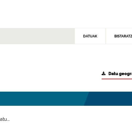
DATUAK
BISTARAT
Datu geogr