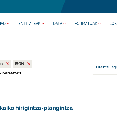
HVD
ENTITATEAK
DATA
FORMATUAK
LOK
oa
JSON
Oraintsu eg
k berrezarri
kaiko hirigintza-plangintza