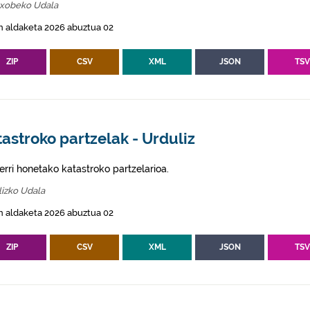
txobeko Udala
n aldaketa 2026 abuztua 02
ZIP
CSV
XML
JSON
TS
astroko partzelak - Urduliz
erri honetako katastroko partzelarioa.
lizko Udala
n aldaketa 2026 abuztua 02
ZIP
CSV
XML
JSON
TS