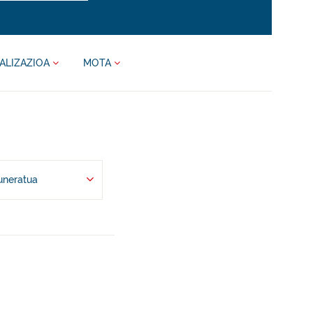
ALIZAZIOA
MOTA
uneratua