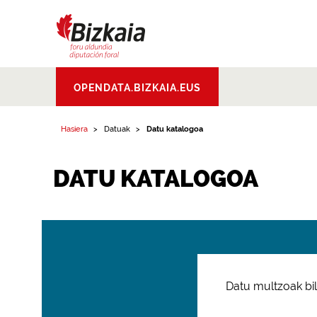
Bizkaiko Foru
OPENDATA.BIZKAIA.EUS
Aldundia
.
Diputacion
Foral de Bizkaia
Hasiera
Datuak
Datu katalogoa
DATU KATALOGOA