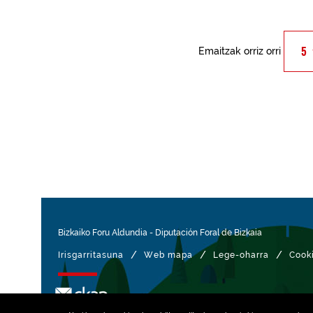
Emaitzak orriz orri
Bizkaiko Foru Aldundia
-
Diputación Foral de Bizkaia
/
/
/
Irisgarritasuna
Web mapa
Lege-oharra
Cook