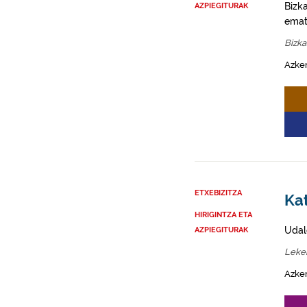
Bizk
AZPIEGITURAK
emat
Bizka
Azke
ETXEBIZITZA
Kat
HIRIGINTZA ETA
Udal
AZPIEGITURAK
Lekei
Azke