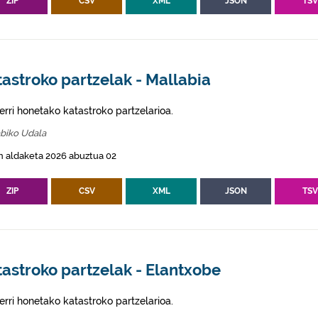
ZIP
CSV
XML
JSON
TS
astroko partzelak - Mallabia
erri honetako katastroko partzelarioa.
abiko Udala
n aldaketa 2026 abuztua 02
ZIP
CSV
XML
JSON
TS
astroko partzelak - Elantxobe
erri honetako katastroko partzelarioa.