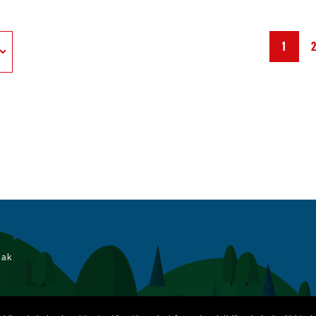
1
iak