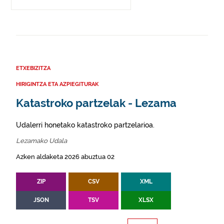
ETXEBIZITZA
HIRIGINTZA ETA AZPIEGITURAK
Katastroko partzelak - Lezama
Udalerri honetako katastroko partzelarioa.
Lezamako Udala
Azken aldaketa 2026 abuztua 02
ZIP
CSV
XML
JSON
TSV
XLSX