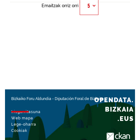
Emaitzak orriz orri
OPENDATA.
Bizkaiko Foru Aldundia
-
Diputación Foral de Bizkaia
BIZKAIA
Irisgarritasuna
.EUS
Web mapa
Lege-oharra
Cookiak