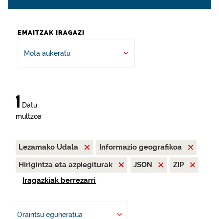
EMAITZAK IRAGAZI
Mota aukeratu
1
Datu
multzoa
Lezamako Udala
Informazio geografikoa
Hirigintza eta azpiegiturak
JSON
ZIP
Iragazkiak berrezarri
Oraintsu eguneratua