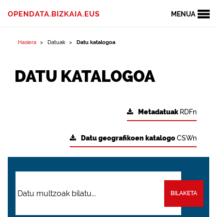
OPENDATA.BIZKAIA.EUS
MENUA
Hasiera
Datuak
Datu katalogoa
DATU KATALOGOA
Metadatuak
RDFn
Datu geografikoen katalogo
CSWn
BILAKETA