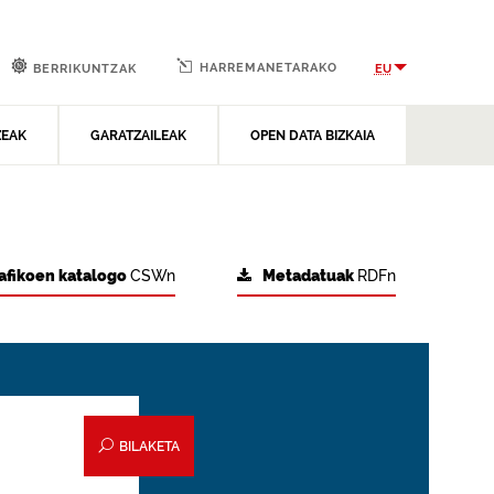
HARREMANETARAKO
EU
BERRIKUNTZAK
ZEAK
GARATZAILEAK
OPEN DATA BIZKAIA
afikoen katalogo
CSWn
Metadatuak
RDFn
BILAKETA