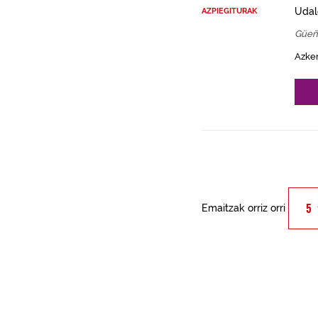
Udal
AZPIEGITURAK
Güeñ
Azke
Emaitzak orriz orri