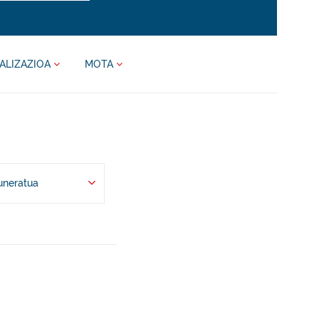
ALIZAZIOA
MOTA
uneratua