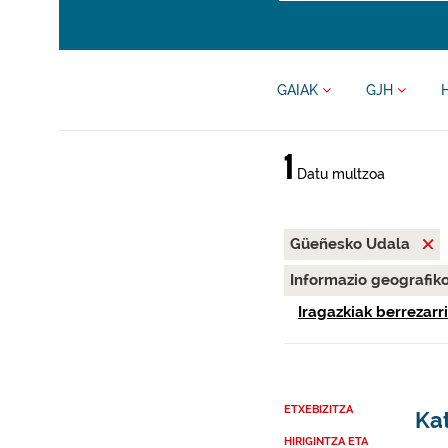
GAIAK
GJH
1
Datu multzoa
Güeñesko Udala
Informazio geografik
Iragazkiak berrezarri
ETXEBIZITZA
Ka
HIRIGINTZA ETA