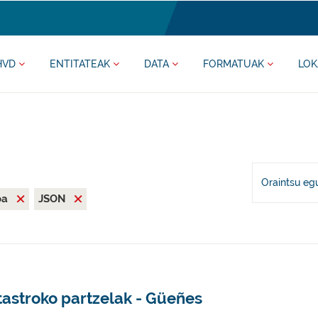
HVD
ENTITATEAK
DATA
FORMATUAK
LOK
Oraintsu eg
oa
JSON
tastroko partzelak - Güeñes