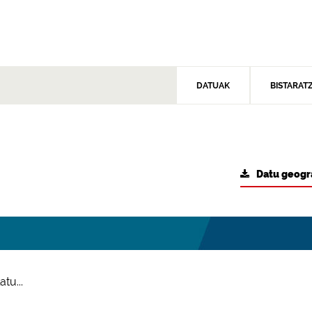
DATUAK
BISTARAT
Datu geogr