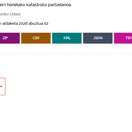
erri honetako katastroko partzelarioa.
esko Udala
n aldaketa 2026 abuztua 02
ZIP
CSV
XML
JSON
TS