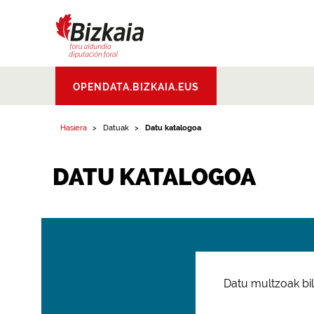
Bizkaiko Foru
OPENDATA.BIZKAIA.EUS
Aldundia
.
Diputacion
Foral de Bizkaia
Hasiera
Datuak
Datu katalogoa
DATU KATALOGOA