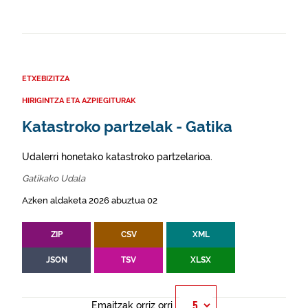
ETXEBIZITZA
HIRIGINTZA ETA AZPIEGITURAK
Katastroko partzelak - Gatika
Udalerri honetako katastroko partzelarioa.
Gatikako Udala
Azken aldaketa 2026 abuztua 02
ZIP
CSV
XML
JSON
TSV
XLSX
Emaitzak orriz orri