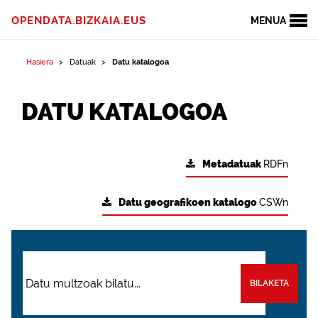
OPENDATA.BIZKAIA.EUS
MENUA
Hasiera
Datuak
Datu katalogoa
DATU KATALOGOA
Metadatuak
RDFn
Datu geografikoen katalogo
CSWn
BILAKETA