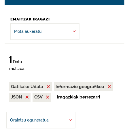
EMAITZAK IRAGAZI
Mota aukeratu
1
Datu
multzoa
Gatikako Udala
Informazio geografikoa
JSON
CSV
Iragazkiak berrezarri
Oraintsu eguneratua