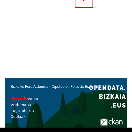
OPENDATA.
Bizkaiko Foru Aldundia
-
Diputación Foral de Bizkaia
BIZKAIA
Irisgarritasuna
.EUS
Web mapa
Lege-oharra
Cookiak
rekin kudeatua