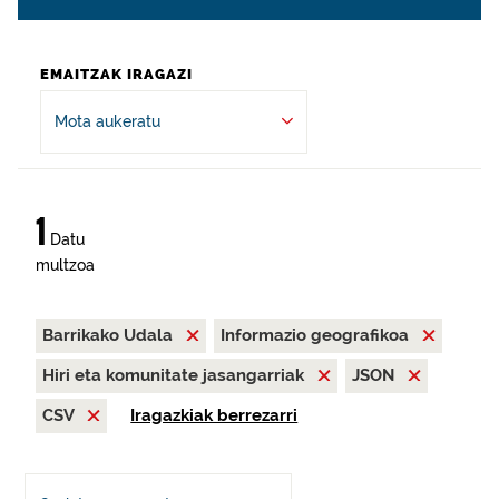
EMAITZAK IRAGAZI
Mota aukeratu
1
Datu
multzoa
Barrikako Udala
Informazio geografikoa
Hiri eta komunitate jasangarriak
JSON
CSV
Iragazkiak berrezarri