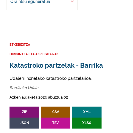
Oraintsu eguneratua
ETXEBIZITZA
HIRIGINTZA ETA AZPIEGITURAK
Katastroko partzelak - Barrika
Udalerri honetako katastroko partzelarioa.
Barrikako Udala
Azken aldaketa 2026 abuztua 02
ZIP
CSV
XML
JSON
TSV
XLSX