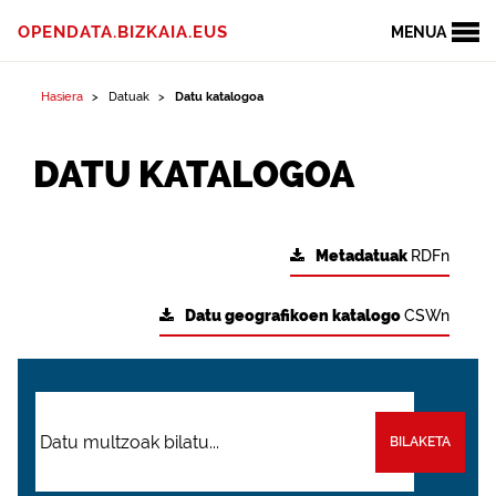
OPENDATA.BIZKAIA.EUS
MENUA
Hasiera
Datuak
Datu katalogoa
DATU KATALOGOA
Metadatuak
RDFn
Datu geografikoen katalogo
CSWn
BILAKETA