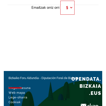
Emaitzak orriz orri
OPENDATA.
Bizkaiko Foru Aldundia
-
Diputación Foral de Bizkaia
BIZKAIA
Irisgarritasuna
.EUS
Web mapa
Lege-oharra
Cookiak