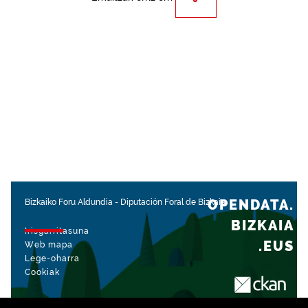
OPENDATA.
Bizkaiko Foru Aldundia
-
Diputación Foral de Bizkaia
BIZKAIA
Irisgarritasuna
.EUS
Web mapa
Lege-oharra
Cookiak
rekin kudeatua