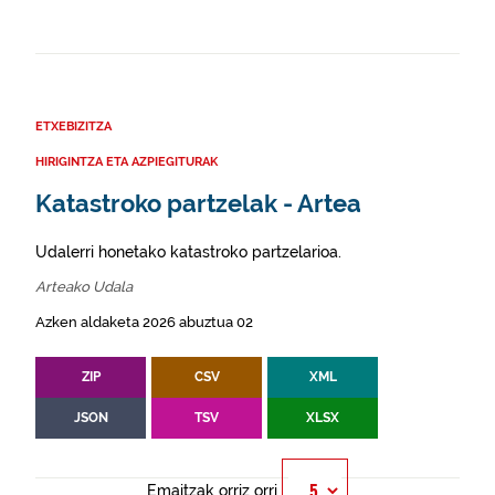
ETXEBIZITZA
HIRIGINTZA ETA AZPIEGITURAK
Katastroko partzelak - Artea
Udalerri honetako katastroko partzelarioa.
Arteako Udala
Azken aldaketa 2026 abuztua 02
ZIP
CSV
XML
JSON
TSV
XLSX
Emaitzak orriz orri