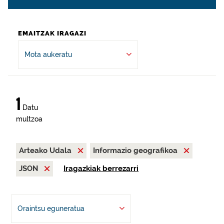
EMAITZAK IRAGAZI
Mota aukeratu
1
Datu
multzoa
Arteako Udala
Informazio geografikoa
JSON
Iragazkiak berrezarri
Oraintsu eguneratua