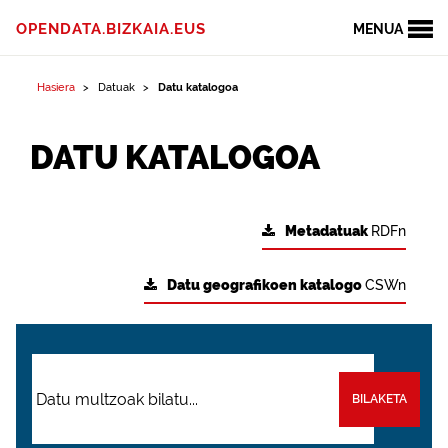
OPENDATA.BIZKAIA.EUS
MENUA
Hasiera
Datuak
Datu katalogoa
DATU KATALOGOA
Metadatuak
RDFn
Datu geografikoen katalogo
CSWn
BILAKETA