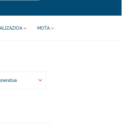
ALIZAZIOA
MOTA
uneratua