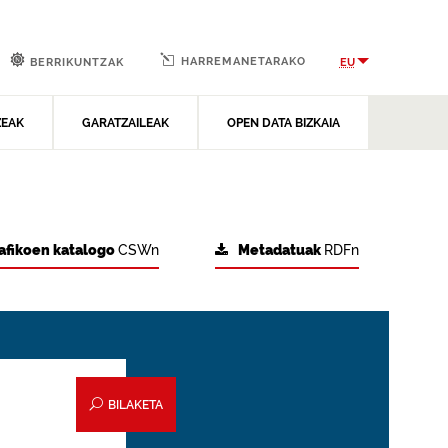
HARREMANETARAKO
EU
BERRIKUNTZAK
ZEAK
GARATZAILEAK
OPEN DATA BIZKAIA
afikoen katalogo
CSWn
Metadatuak
RDFn
BILAKETA