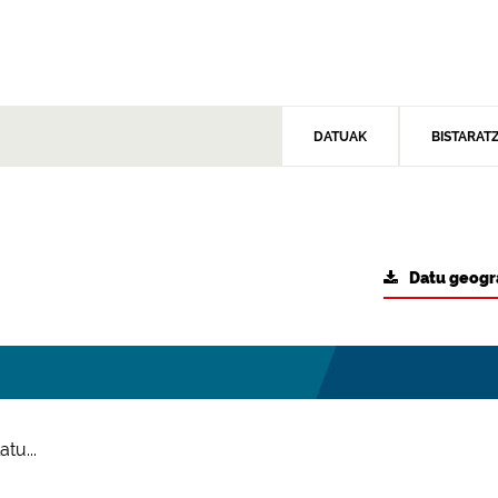
DATUAK
BISTARAT
Datu geogr