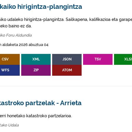
kaiko hirigintza-plangintza
aiko udaleko hirigintza-plangintza. Sailkapena, kalifikazioa eta gar
eko baino ez da.
iko Foru Aldundia
n aldaketa 2026 abuztua 04
CSV
XML
JSON
TSV
XLS
WFS
ZIP
ATOM
astroko partzelak - Arrieta
erri honetako katastroko partzelarioa.
tako Udala