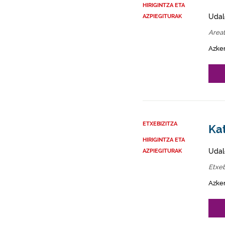
HIRIGINTZA ETA
Udal
AZPIEGITURAK
Area
Azke
ETXEBIZITZA
Kat
HIRIGINTZA ETA
Udal
AZPIEGITURAK
Etxeb
Azke