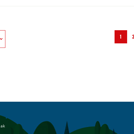
1
iak