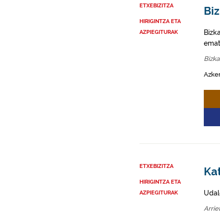
ETXEBIZITZA
Biz
HIRIGINTZA ETA
Bizk
AZPIEGITURAK
emat
Bizka
Azke
ETXEBIZITZA
Kat
HIRIGINTZA ETA
Udal
AZPIEGITURAK
Arrie