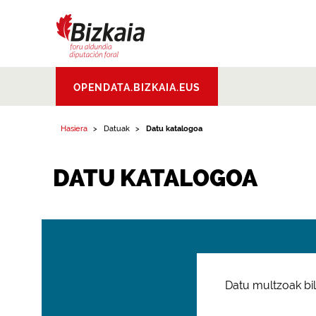
Bizkaiko Foru
OPENDATA.BIZKAIA.EUS
Aldundia
.
Diputacion
Foral de Bizkaia
Hasiera
Datuak
Datu katalogoa
DATU KATALOGOA