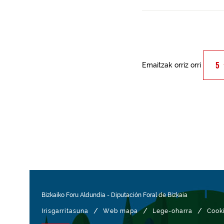
Emaitzak orriz orri
Bizkaiko Foru Aldundia
-
Diputación Foral de Bizkaia
/
/
/
Irisgarritasuna
Web mapa
Lege-oharra
Cook