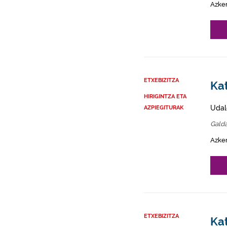
Azke
ETXEBIZITZA
Ka
HIRIGINTZA ETA
Udal
AZPIEGITURAK
Gald
Azke
ETXEBIZITZA
Kat