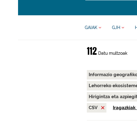
GAIAK
GJH
112
Datu multzoak
Informazio geografik
Lehorreko ekosisteme
Hirigintza eta azpieg
CSV
Iragazkiak 