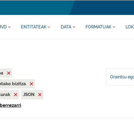
HVD
ENTITATEAK
DATA
FORMATUAK
LOK
oa
Oraintsu eg
tako bizitza
iturak
JSON
berrezarri