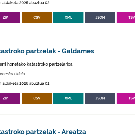
n aldaketa 2026 abuztua 02
ZIP
CSV
XML
JSON
TS
tastroko partzelak - Galdames
erri honetako katastroko partzelarioa.
amesko Udala
n aldaketa 2026 abuztua 02
ZIP
CSV
XML
JSON
TS
astroko partzelak - Areatza