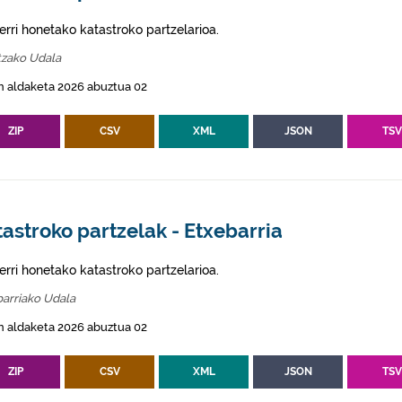
erri honetako katastroko partzelarioa.
tzako Udala
n aldaketa 2026 abuztua 02
ZIP
CSV
XML
JSON
TS
astroko partzelak - Etxebarria
erri honetako katastroko partzelarioa.
arriako Udala
n aldaketa 2026 abuztua 02
ZIP
CSV
XML
JSON
TS