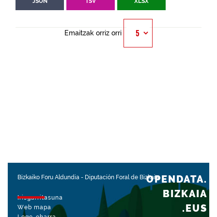
JSON
TSV
XLSX
Emaitzak orriz orri
OPENDATA.
Bizkaiko Foru Aldundia
-
Diputación Foral de Bizkaia
BIZKAIA
Irisgarritasuna
.EUS
Web mapa