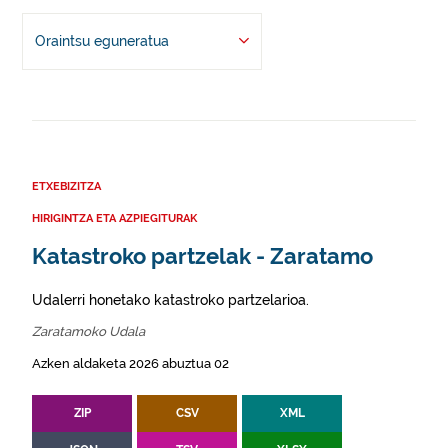
Oraintsu eguneratua
ETXEBIZITZA
HIRIGINTZA ETA AZPIEGITURAK
Katastroko partzelak - Zaratamo
Udalerri honetako katastroko partzelarioa.
Zaratamoko Udala
Azken aldaketa 2026 abuztua 02
ZIP
CSV
XML