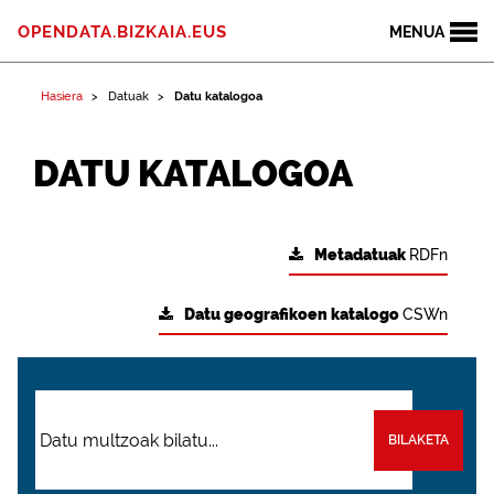
OPENDATA.BIZKAIA.EUS
MENUA
Hasiera
Datuak
Datu katalogoa
DATU KATALOGOA
Metadatuak
RDFn
Datu geografikoen katalogo
CSWn
BILAKETA