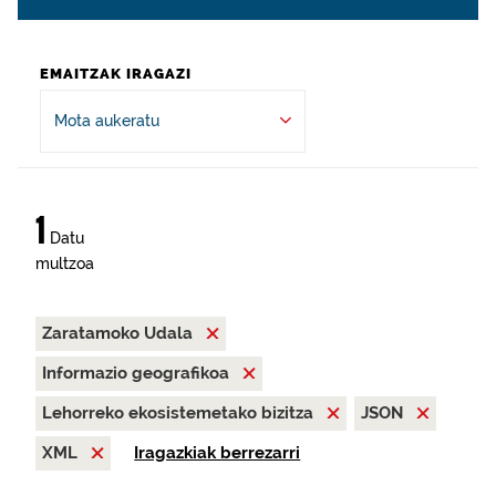
EMAITZAK IRAGAZI
Mota aukeratu
1
Datu
multzoa
Zaratamoko Udala
Informazio geografikoa
Lehorreko ekosistemetako bizitza
JSON
XML
Iragazkiak berrezarri