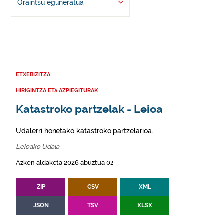
Oraintsu eguneratua
ETXEBIZITZA
HIRIGINTZA ETA AZPIEGITURAK
Katastroko partzelak - Leioa
Udalerri honetako katastroko partzelarioa.
Leioako Udala
Azken aldaketa 2026 abuztua 02
ZIP
CSV
XML
JSON
TSV
XLSX