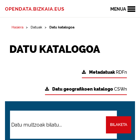
OPENDATA.BIZKAIA.EUS
MENUA
Hasiera
Datuak
Datu katalogoa
DATU KATALOGOA
Metadatuak
RDFn
Datu geografikoen katalogo
CSWn
BILAKETA