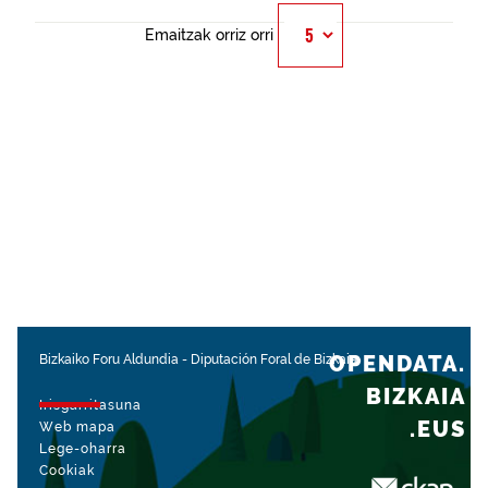
Emaitzak orriz orri
OPENDATA.
Bizkaiko Foru Aldundia
-
Diputación Foral de Bizkaia
BIZKAIA
Irisgarritasuna
.EUS
Web mapa
Lege-oharra
Cookiak