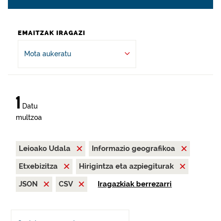
EMAITZAK IRAGAZI
Mota aukeratu
1
Datu
multzoa
Leioako Udala
Informazio geografikoa
Etxebizitza
Hirigintza eta azpiegiturak
JSON
CSV
Iragazkiak berrezarri