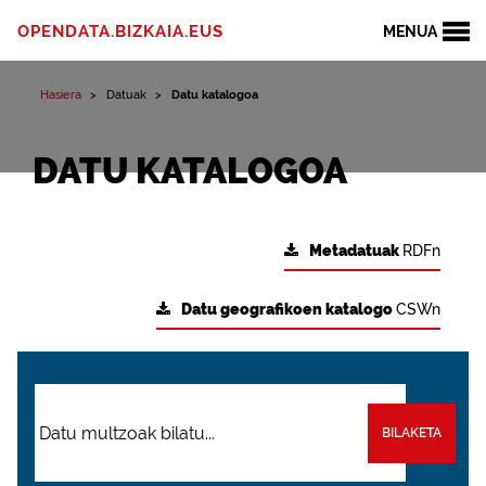
OPENDATA.BIZKAIA.EUS
MENUA
Hasiera
Datuak
Datu katalogoa
DATU KATALOGOA
Metadatuak
RDFn
Datu geografikoen katalogo
CSWn
BILAKETA