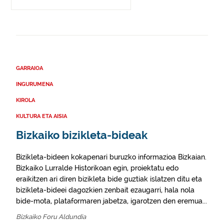
GARRAIOA
INGURUMENA
KIROLA
KULTURA ETA AISIA
Bizkaiko bizikleta-bideak
Bizikleta-bideen kokapenari buruzko informazioa Bizkaian.
Bizkaiko Lurralde Historikoan egin, proiektatu edo
eraikitzen ari diren bizikleta bide guztiak islatzen ditu eta
bizikleta-bideei dagozkien zenbait ezaugarri, hala nola
bide-mota, plataformaren jabetza, igarotzen den eremua...
Bizkaiko Foru Aldundia