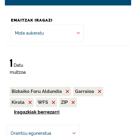
EMAITZAK IRAGAZI
Mota aukeratu
1
Datu
multzoa
Bizkaiko Foru Aldundia
Garraioa
Kirola
WFS
ZIP
Iragazkiak berrezarri
Oraintsu eguneratua