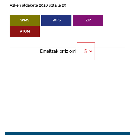
Azken aldaketa 2026 uztaila 29
WMS
WFS
ZIP
ATOM
Emaitzak orriz orri