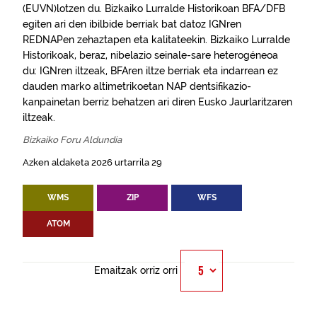
(EUVN)lotzen du. Bizkaiko Lurralde Historikoan BFA/DFB
egiten ari den ibilbide berriak bat datoz IGNren
REDNAPen zehaztapen eta kalitateekin. Bizkaiko Lurralde
Historikoak, beraz, nibelazio seinale-sare heterogéneoa
du: IGNren iltzeak, BFAren iltze berriak eta indarrean ez
dauden marko altimetrikoetan NAP dentsifikazio-
kanpainetan berriz behatzen ari diren Eusko Jaurlaritzaren
iltzeak.
Bizkaiko Foru Aldundia
Azken aldaketa 2026 urtarrila 29
WMS
ZIP
WFS
ATOM
Emaitzak orriz orri