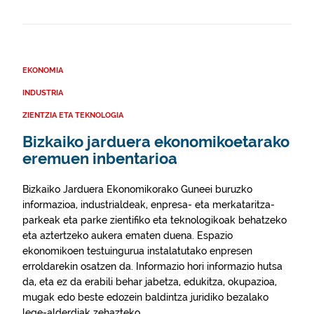
EKONOMIA
INDUSTRIA
ZIENTZIA ETA TEKNOLOGIA
Bizkaiko jarduera ekonomikoetarako
eremuen inbentarioa
Bizkaiko Jarduera Ekonomikorako Guneei buruzko
informazioa, industrialdeak, enpresa- eta merkataritza-
parkeak eta parke zientifiko eta teknologikoak behatzeko
eta aztertzeko aukera ematen duena. Espazio
ekonomikoen testuingurua instalatutako enpresen
erroldarekin osatzen da. Informazio hori informazio hutsa
da, eta ez da erabili behar jabetza, edukitza, okupazioa,
mugak edo beste edozein baldintza juridiko bezalako
lege-alderdiak zehazteko.