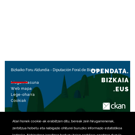
OPENDATA.
Bizkaiko Foru Aldundia
-
Diputación Foral de Bizkaia
BIZKAIA
Irisgarritasuna
.EUS
Web mapa
Lege-oharra
Cookiak
rekin kudeatua
Atari honek
cookie
-ak erabiltzen ditu, bereak zein hirugarrenenak,
zerbitzua hobetu eta nabigazio ohiturei buruzko informazio estatistikoa