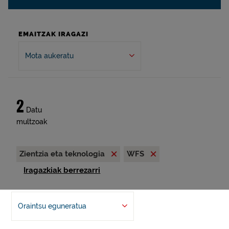
EMAITZAK IRAGAZI
Mota aukeratu
2
Datu
multzoak
Zientzia eta teknologia
WFS
Iragazkiak berrezarri
Oraintsu eguneratua