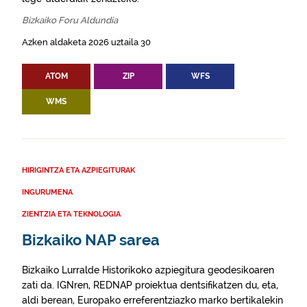
Bizkaiko Foru Aldundia
Azken aldaketa 2026 uztaila 30
ATOM
ZIP
WFS
WMS
HIRIGINTZA ETA AZPIEGITURAK
INGURUMENA
ZIENTZIA ETA TEKNOLOGIA
Bizkaiko NAP sarea
Bizkaiko Lurralde Historikoko azpiegitura geodesikoaren
zati da. IGNren, REDNAP proiektua dentsifikatzen du, eta,
aldi berean, Europako erreferentziazko marko bertikalekin