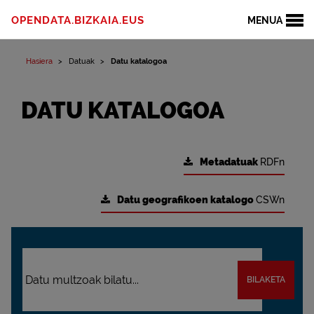
OPENDATA.BIZKAIA.EUS
MENUA
Hasiera
Datuak
Datu katalogoa
DATU KATALOGOA
Metadatuak
RDFn
Datu geografikoen katalogo
CSWn
BILAKETA