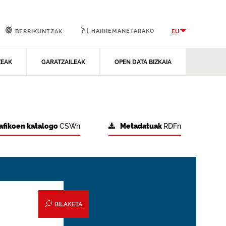
HARREMANETARAKO
EU
BERRIKUNTZAK
ZEAK
GARATZAILEAK
OPEN DATA BIZKAIA
afikoen katalogo
CSWn
Metadatuak
RDFn
BILAKETA