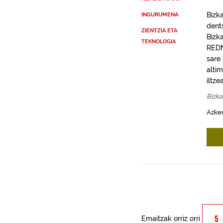
Bizk
INGURUMENA
dent
ZIENTZIA ETA
Bizk
TEKNOLOGIA
REDN
sare
alti
iltze
Bizka
Azken
Emaitzak orriz orri