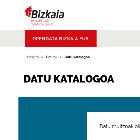
Bizkaiko Foru
OPENDATA.BIZKAIA.EUS
Aldundia
.
Diputacion
Foral de Bizkaia
Hasiera
Datuak
Datu katalogoa
DATU KATALOGOA