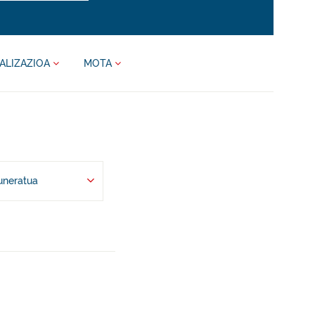
ALIZAZIOA
MOTA
uneratua