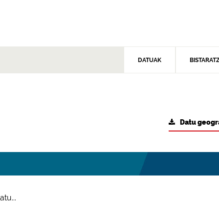
DATUAK
BISTARAT
Datu geogr