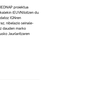
, REDNAP proiektua
ikalekin (EUVN)lotzen du.
t datoz IGNren
az, nibelazio seinale-
n ez dauden marko
usko Jaurlaritzaren