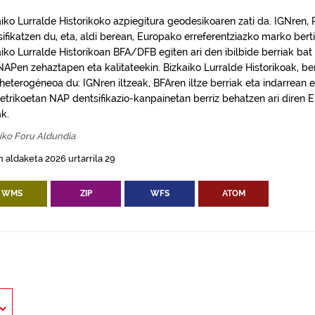
aiko Lurralde Historikoko azpiegitura geodesikoaren zati da. IGNren
sifikatzen du, eta, aldi berean, Europako erreferentziazko marko bert
aiko Lurralde Historikoan BFA/DFB egiten ari den ibilbide berriak ba
APen zehaztapen eta kalitateekin. Bizkaiko Lurralde Historikoak, ber
 heterogéneoa du: IGNren iltzeak, BFAren iltze berriak eta indarrea
metrikoetan NAP dentsifikazio-kanpainetan berriz behatzen ari diren E
ak.
iko Foru Aldundia
 aldaketa 2026 urtarrila 29
WMS
ZIP
WFS
ATOM