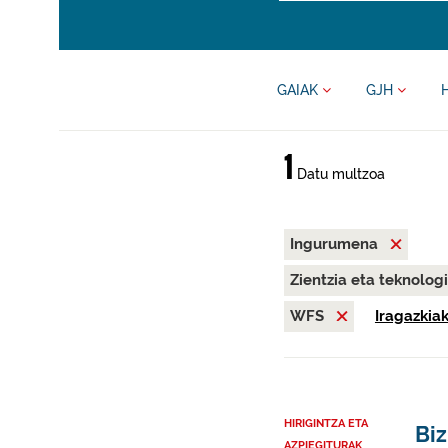
GAIAK
GJH
1
Datu multzoa
Ingurumena
Zientzia eta teknolog
WFS
Iragazkiak
HIRIGINTZA ETA
Bi
AZPIEGITURAK