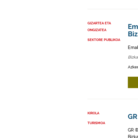
GIZARTEA ETA
Em
ONGIZATEA
Bi
SEKTORE PUBLIKOA
Emak
Bizka
Azken
KIROLA
GR 
TURISMOA
GR ®
Bizk