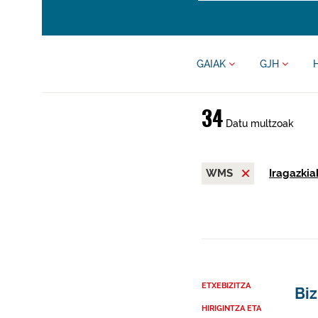
GAIAK
GJH
34
Datu multzoak
WMS
Iragazkia
ETXEBIZITZA
Biz
HIRIGINTZA ETA