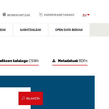
HARREMANETARAKO
EU
BERRIKUNTZAK
ZEAK
GARATZAILEAK
OPEN DATA BIZKAIA
afikoen katalogo
CSWn
Metadatuak
RDFn
BILAKETA