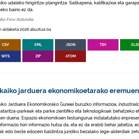
aiko udaleko hirigintza-plangintza. Sailkapena, kalifikazioa eta gar
eko baino ez da.
iko Foru Aldundia
n aldaketa 2026 abuztua 04
CSV
XML
JSON
TSV
XLS
WFS
ZIP
ATOM
zkaiko jarduera ekonomikoetarako eremuen
aiko Jarduera Ekonomikorako Guneei buruzko informazioa, industrial
ataritza-parkeak eta parke zientifiko eta teknologikoak behatzeko e
en duena. Espazio ekonomikoen testuingurua instalatutako enpresen
nformazio hori informazio hutsa da, eta ez da erabili behar jabetza, e
k edo beste edozein baldintza juridiko bezalako lege-alderdiak zeh