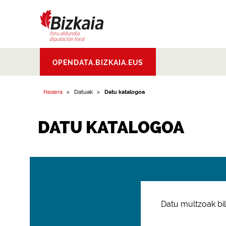
Bizkaiko Foru
OPENDATA.BIZKAIA.EUS
Aldundia
.
Diputacion
Foral de Bizkaia
Hasiera
Datuak
Datu katalogoa
DATU KATALOGOA