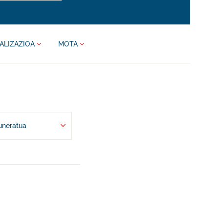
ALIZAZIOA
MOTA
uneratua