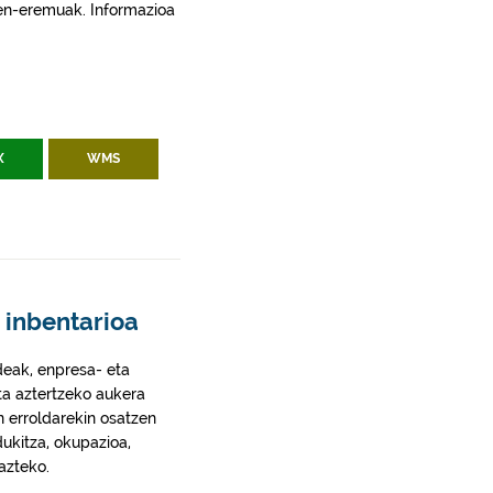
apen-eremuak. Informazioa
X
WMS
 inbentarioa
deak, enpresa- eta
ta aztertzeko aukera
 erroldarekin osatzen
dukitza, okupazioa,
azteko.