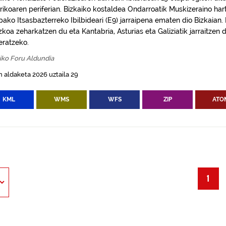
orikoaren periferian. Bizkaiko kostaldea Ondarroatik Muskizeraino har
ako Itsasbazterreko Ibilbideari (E9) jarraipena ematen dio Bizkaian. 
koa zeharkatzen du eta Kantabria, Asturias eta Galiziatik jarraitzen 
eratzeko.
iko Foru Aldundia
 aldaketa 2026 uztaila 29
KML
WMS
WFS
ZIP
ATO
1