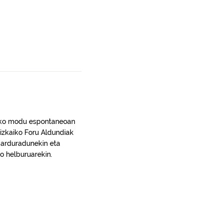
tzeko modu espontaneoan
Bizkaiko Foru Aldundiak
l-arduradunekin eta
ko helburuarekin.