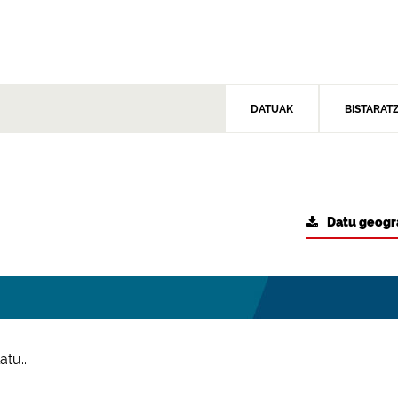
DATUAK
BISTARAT
Datu geogr