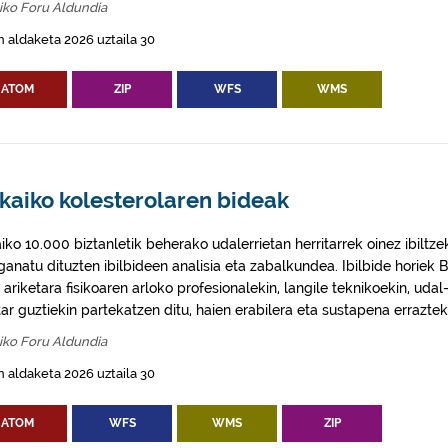
iko Foru Aldundia
 aldaketa 2026 uztaila 30
ATOM
ZIP
WFS
WMS
kaiko kolesterolaren bideak
aiko 10.000 biztanletik beherako udalerrietan herritarrek oinez ibil
ganatu dituzten ibilbideen analisia eta zabalkundea. Ibilbide horiek 
 ariketara fisikoaren arloko profesionalekin, langile teknikoekin, uda
tar guztiekin partekatzen ditu, haien erabilera eta sustapena errazte
iko Foru Aldundia
 aldaketa 2026 uztaila 30
ATOM
WFS
WMS
ZIP