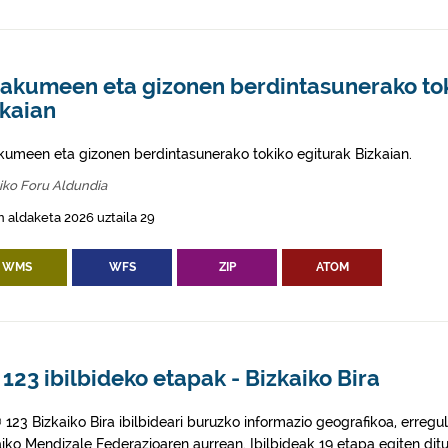
akumeen eta gizonen berdintasunerako tok
zkaian
umeen eta gizonen berdintasunerako tokiko egiturak Bizkaian.
iko Foru Aldundia
 aldaketa 2026 uztaila 29
WMS
WFS
ZIP
ATOM
123 ibilbideko etapak - Bizkaiko Bira
 123 Bizkaiko Bira ibilbideari buruzko informazio geografikoa, erreg
aiko Mendizale Federazioaren aurrean. Ibilbideak 19 etapa egiten ditu