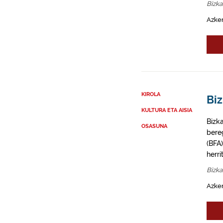
Bizka
Azken
KIROLA
Biz
KULTURA ETA AISIA
Bizk
OSASUNA
bere
(BFA)
herri
Bizka
Azken