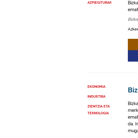
Bizk
AZPIEGITURAK
emat
Bizka
Azke
EKONOMIA
Bi
INDUSTRIA
Bizk
ZIENTZIA ETA
merk
TEKNOLOGIA
emat
da. I
muga