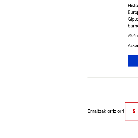
Hist
Europ
Gipuz
barn
Bizka
Azken
Emaitzak orriz orri