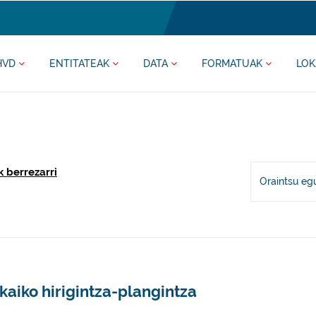
HVD
ENTITATEAK
DATA
FORMATUAK
LOK
k berrezarri
Oraintsu eg
kaiko hirigintza-plangintza