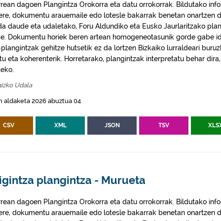
rrean dagoen Plangintza Orokorra eta datu orrokorrak. Bildutako info
 ere, dokumentu arauemaile edo lotesle bakarrak benetan onartzen d
da daude eta udaletako, Foru Aldundiko eta Eusko Jaurlaritzako plan
e. Dokumentu horiek beren artean homogeneotasunik gorde gabe idaz
plangintzak gehitze hutsetik ez da lortzen Bizkaiko lurraldeari buruz
itu eta koherenterik. Horretarako, plangintzak interpretatu behar di
eko.
gizko Udala
n aldaketa 2026 abuztua 04
CSV
XML
JSON
TSV
XLS
igintza plangintza - Murueta
rrean dagoen Plangintza Orokorra eta datu orrokorrak. Bildutako info
 ere, dokumentu arauemaile edo lotesle bakarrak benetan onartzen d