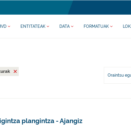
HVD
ENTITATEAK
DATA
FORMATUAK
LOK
iturak
Oraintsu eg
igintza plangintza - Ajangiz