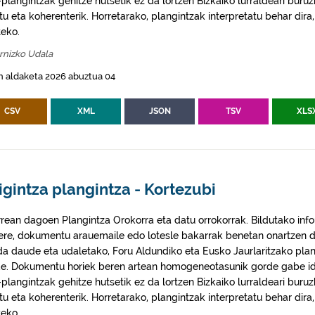
plangintzak gehitze hutsetik ez da lortzen Bizkaiko lurraldeari buruz
itu eta koherenterik. Horretarako, plangintzak interpretatu behar di
eko.
rnizko Udala
n aldaketa 2026 abuztua 04
CSV
XML
JSON
TSV
XLS
igintza plangintza - Kortezubi
rrean dagoen Plangintza Orokorra eta datu orrokorrak. Bildutako info
 ere, dokumentu arauemaile edo lotesle bakarrak benetan onartzen d
da daude eta udaletako, Foru Aldundiko eta Eusko Jaurlaritzako plan
e. Dokumentu horiek beren artean homogeneotasunik gorde gabe idaz
plangintzak gehitze hutsetik ez da lortzen Bizkaiko lurraldeari buruz
itu eta koherenterik. Horretarako, plangintzak interpretatu behar di
eko.