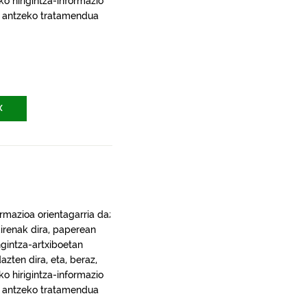
ko hirigintza-informazio
ra, antzeko tratamendua
X
rmazioa orientagarria da;
irenak dira, paperean
gintza-artxiboetan
ten dira, eta, beraz,
ko hirigintza-informazio
ra, antzeko tratamendua