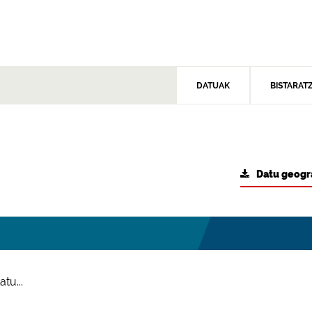
DATUAK
BISTARAT
Datu geogr