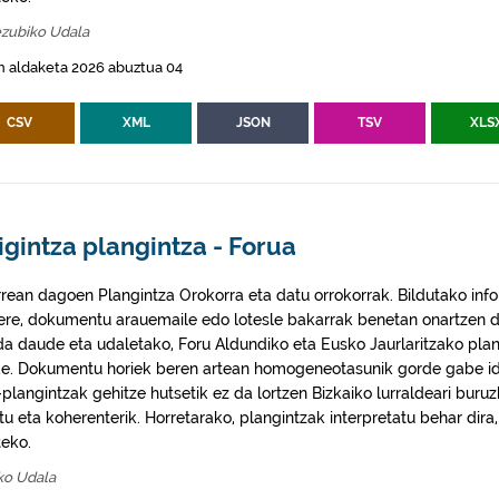
ezubiko Udala
n aldaketa 2026 abuztua 04
CSV
XML
JSON
TSV
XLS
igintza plangintza - Forua
rrean dagoen Plangintza Orokorra eta datu orrokorrak. Bildutako info
 ere, dokumentu arauemaile edo lotesle bakarrak benetan onartzen d
da daude eta udaletako, Foru Aldundiko eta Eusko Jaurlaritzako plan
e. Dokumentu horiek beren artean homogeneotasunik gorde gabe idaz
plangintzak gehitze hutsetik ez da lortzen Bizkaiko lurraldeari buruz
itu eta koherenterik. Horretarako, plangintzak interpretatu behar di
eko.
ko Udala