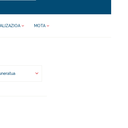
ALIZAZIOA
MOTA
uneratua