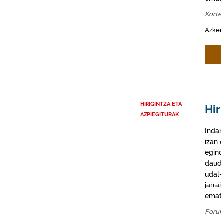
Kort
Azke
HIRIGINTZA ETA
Hir
AZPIEGITURAK
Inda
izan
egin
daud
udal-
jarra
emat
Foru