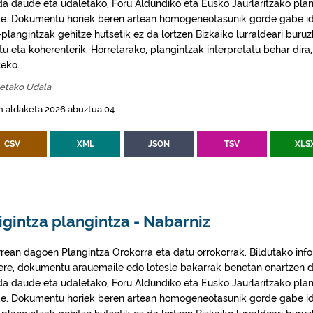
da daude eta udaletako, Foru Aldundiko eta Eusko Jaurlaritzako plan
e. Dokumentu horiek beren artean homogeneotasunik gorde gabe idaz
plangintzak gehitze hutsetik ez da lortzen Bizkaiko lurraldeari buruz
itu eta koherenterik. Horretarako, plangintzak interpretatu behar di
eko.
etako Udala
n aldaketa 2026 abuztua 04
CSV
XML
JSON
TSV
XLS
igintza plangintza - Nabarniz
rrean dagoen Plangintza Orokorra eta datu orrokorrak. Bildutako info
 ere, dokumentu arauemaile edo lotesle bakarrak benetan onartzen d
da daude eta udaletako, Foru Aldundiko eta Eusko Jaurlaritzako plan
e. Dokumentu horiek beren artean homogeneotasunik gorde gabe idaz