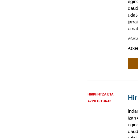
egin
daud
udal-
jarra
emat
Muru
Azke
HIRIGINTZA ETA
Hir
AZPIEGITURAK
Inda
izan
egin
daud