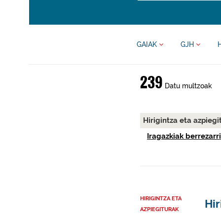
GAIAK
GJH
239
Datu multzoak
Hirigintza eta azpieg
Iragazkiak berrezarri
HIRIGINTZA ETA
Hir
AZPIEGITURAK