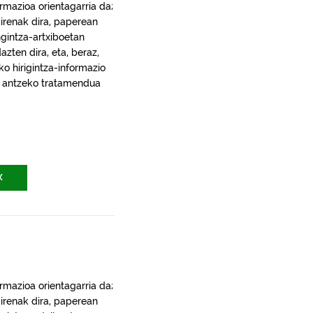
rmazioa orientagarria da;
irenak dira, paperean
gintza-artxiboetan
ten dira, eta, beraz,
ko hirigintza-informazio
ra, antzeko tratamendua
X
rmazioa orientagarria da;
irenak dira, paperean