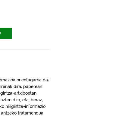
X
rmazioa orientagarria da;
irenak dira, paperean
gintza-artxiboetan
ten dira, eta, beraz,
ko hirigintza-informazio
ra, antzeko tratamendua