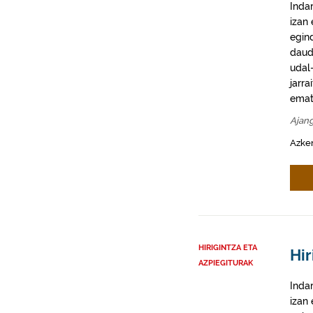
Inda
izan
egin
daud
udal-
jarra
emat
Ajan
Azke
HIRIGINTZA ETA
Hir
AZPIEGITURAK
Inda
izan