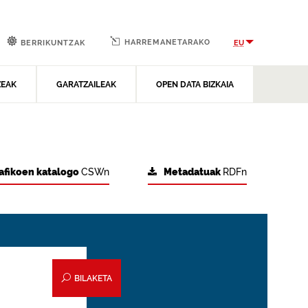
HARREMANETARAKO
EU
BERRIKUNTZAK
ZEAK
GARATZAILEAK
OPEN DATA BIZKAIA
afikoen katalogo
CSWn
Metadatuak
RDFn
BILAKETA