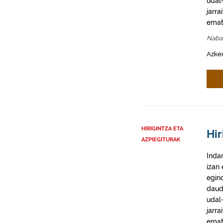
udal-
jarra
emat
Naba
Azke
HIRIGINTZA ETA
Hir
AZPIEGITURAK
Inda
izan
egin
daud
udal-
jarra
emat