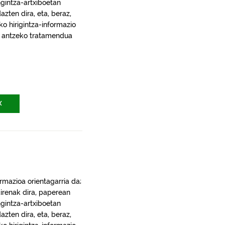
gintza-artxiboetan
ten dira, eta, beraz,
ko hirigintza-informazio
ra, antzeko tratamendua
X
rmazioa orientagarria da;
irenak dira, paperean
gintza-artxiboetan
ten dira, eta, beraz,