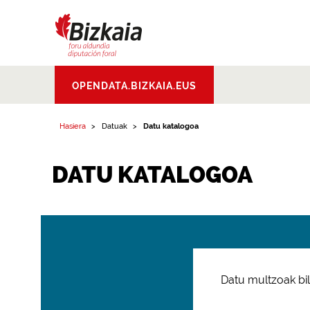
Bizkaiko Foru
OPENDATA.BIZKAIA.EUS
Aldundia
.
Diputacion
Foral de Bizkaia
Hasiera
Datuak
Datu katalogoa
DATU KATALOGOA