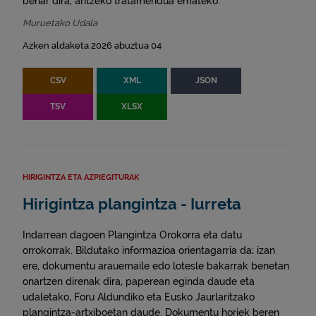
behar dira, antzeko tratamendua emateko.
Muruetako Udala
Azken aldaketa 2026 abuztua 04
CSV
XML
JSON
TSV
XLSX
HIRIGINTZA ETA AZPIEGITURAK
Hirigintza plangintza - Iurreta
Indarrean dagoen Plangintza Orokorra eta datu
orrokorrak. Bildutako informazioa orientagarria da; izan
ere, dokumentu arauemaile edo lotesle bakarrak benetan
onartzen direnak dira, paperean eginda daude eta
udaletako, Foru Aldundiko eta Eusko Jaurlaritzako
plangintza-artxiboetan daude. Dokumentu horiek beren