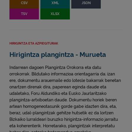
CSV
XML
JSON
TSV
XLSX
HIRIGINTZA ETA AZPIEGITURAK
Hirigintza plangintza - Murueta
Indarrean dagoen Plangintza Orokorra eta datu
orrokorrak. Bildutako informazioa orientagarria da; izan
ere, dokumentu arauemaile edo lotesle bakarrak benetan
onartzen direnak dira, paperean eginda daude eta
udaletako, Foru Aldundiko eta Eusko Jaurlaritzako
plangintza-artxiboetan daude. Dokumentu horiek beren
artean homogeneotasunik gorde gabe idazten dira, eta,
beraz, udal-plangintzak gehitze hutsetik ez da lortzen
Bizkaiko lurraldeari buruzko hirigintza-informazio jarraitu
eta koherenterik. Horretarako, plangintzak interpretatu