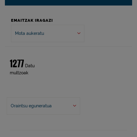
EMAITZAK IRAGAZI
Mota aukeratu
1277
Datu
multzoak
Oraintsu eguneratua