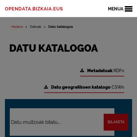
OPENDATA.BIZKAIA.EUS
MENUA
Hasiera
Datuak
Datu katalogoa
DATU KATALOGOA
Metadatuak
RDFn
Datu geografikoen katalogo
CSWn
BILAKETA