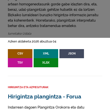
artean homogeneotasunik gorde gabe idazten dira, eta,
beraz, udal-plangintzak gehitze hutsetik ez da lortzen
Bizkaiko lurraldeari buruzko hirigintza-informazio jarraitu
eta koherenterik. Horretarako, plangintzak interpretatu
behar dira, antzeko tratamendua emateko.
Iurretako Udala
Azken aldaketa 2026 abuztua 04
CSV
XML
JSON
TSV
XLSX
HIRIGINTZA ETA AZPIEGITURAK
Hirigintza plangintza - Forua
Indarrean dagoen Plangintza Orokorra eta datu