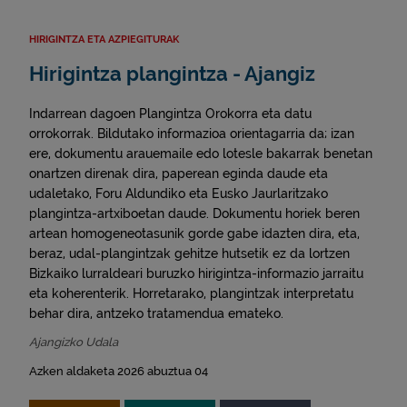
HIRIGINTZA ETA AZPIEGITURAK
Hirigintza plangintza - Ajangiz
Indarrean dagoen Plangintza Orokorra eta datu
orrokorrak. Bildutako informazioa orientagarria da; izan
ere, dokumentu arauemaile edo lotesle bakarrak benetan
onartzen direnak dira, paperean eginda daude eta
udaletako, Foru Aldundiko eta Eusko Jaurlaritzako
plangintza-artxiboetan daude. Dokumentu horiek beren
artean homogeneotasunik gorde gabe idazten dira, eta,
beraz, udal-plangintzak gehitze hutsetik ez da lortzen
Bizkaiko lurraldeari buruzko hirigintza-informazio jarraitu
eta koherenterik. Horretarako, plangintzak interpretatu
behar dira, antzeko tratamendua emateko.
Ajangizko Udala
Azken aldaketa 2026 abuztua 04