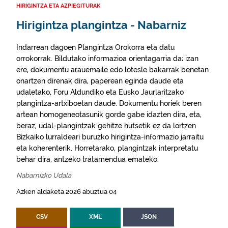
HIRIGINTZA ETA AZPIEGITURAK
Hirigintza plangintza - Nabarniz
Indarrean dagoen Plangintza Orokorra eta datu
orrokorrak. Bildutako informazioa orientagarria da; izan
ere, dokumentu arauemaile edo lotesle bakarrak benetan
onartzen direnak dira, paperean eginda daude eta
udaletako, Foru Aldundiko eta Eusko Jaurlaritzako
plangintza-artxiboetan daude. Dokumentu horiek beren
artean homogeneotasunik gorde gabe idazten dira, eta,
beraz, udal-plangintzak gehitze hutsetik ez da lortzen
Bizkaiko lurraldeari buruzko hirigintza-informazio jarraitu
eta koherenterik. Horretarako, plangintzak interpretatu
behar dira, antzeko tratamendua emateko.
Nabarnizko Udala
Azken aldaketa 2026 abuztua 04
CSV
XML
JSON