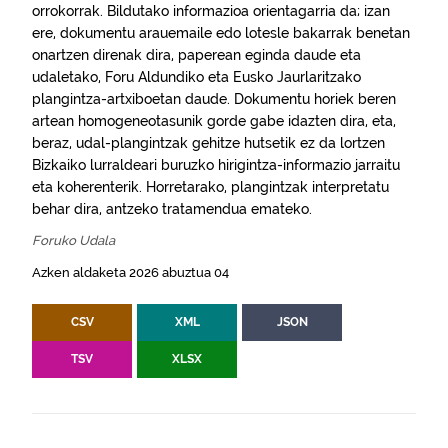
orrokorrak. Bildutako informazioa orientagarria da; izan
ere, dokumentu arauemaile edo lotesle bakarrak benetan
onartzen direnak dira, paperean eginda daude eta
udaletako, Foru Aldundiko eta Eusko Jaurlaritzako
plangintza-artxiboetan daude. Dokumentu horiek beren
artean homogeneotasunik gorde gabe idazten dira, eta,
beraz, udal-plangintzak gehitze hutsetik ez da lortzen
Bizkaiko lurraldeari buruzko hirigintza-informazio jarraitu
eta koherenterik. Horretarako, plangintzak interpretatu
behar dira, antzeko tratamendua emateko.
Foruko Udala
Azken aldaketa 2026 abuztua 04
CSV
XML
JSON
TSV
XLSX