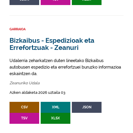
GARRAIOA
Bizkaibus - Espedizioak eta
Errefortzuak - Zeanuri
Udalerria zeharkatzen duten lineetako Bizkaibus
autobusen espedizio eta errefortzuei buruzko informazioa
eskaintzen da.
Zeanuriko Udala
Azken aldaketa 2026 uztaila 03
CSV
XML
JSON
TSV
XLSX