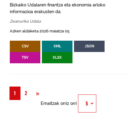
Bizkaiko Udalaren finantza eta ekonomia arloko
informazioa erakusten da.
Zeanuriko Udala
Azken aldaketa 2026 maiatza 05
CSV
XML
JSON
TSV
XLSX
Hurrengoa
»
1
2
Emaitzak orriz orri