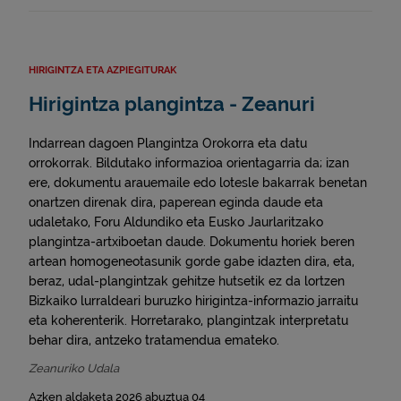
HIRIGINTZA ETA AZPIEGITURAK
Hirigintza plangintza - Zeanuri
Indarrean dagoen Plangintza Orokorra eta datu
orrokorrak. Bildutako informazioa orientagarria da; izan
ere, dokumentu arauemaile edo lotesle bakarrak benetan
onartzen direnak dira, paperean eginda daude eta
udaletako, Foru Aldundiko eta Eusko Jaurlaritzako
plangintza-artxiboetan daude. Dokumentu horiek beren
artean homogeneotasunik gorde gabe idazten dira, eta,
beraz, udal-plangintzak gehitze hutsetik ez da lortzen
Bizkaiko lurraldeari buruzko hirigintza-informazio jarraitu
eta koherenterik. Horretarako, plangintzak interpretatu
behar dira, antzeko tratamendua emateko.
Zeanuriko Udala
Azken aldaketa 2026 abuztua 04