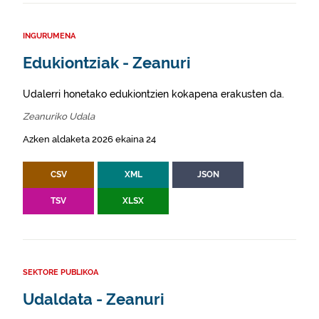
INGURUMENA
Edukiontziak - Zeanuri
Udalerri honetako edukiontzien kokapena erakusten da.
Zeanuriko Udala
Azken aldaketa 2026 ekaina 24
CSV
XML
JSON
TSV
XLSX
SEKTORE PUBLIKOA
Udaldata - Zeanuri