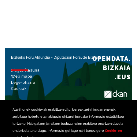
OPENDATA.
Bizkaiko Foru Aldundia
-
Diputación Foral de Bizkaia
BIZKAIA
Irisgarritasuna
.EUS
Web mapa
Lege-oharra
Cookiak
rekin kudeatua
Atari honek
cookie
-ak erabiltzen ditu, bereak zein hirugarrenenak,
zerbitzua hobetu eta nabigazio ohiturei buruzko informazio estatistikoa
lortzeko. Nabigatzen jarraitzen baduzu haien erabilera onartzen duzula
ondorioztatuko dugu. Informazio gehiago nahi izanez gero
Cookie-en