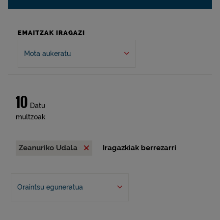
EMAITZAK IRAGAZI
Mota aukeratu
10
Datu
multzoak
Zeanuriko Udala
Iragazkiak berrezarri
Oraintsu eguneratua