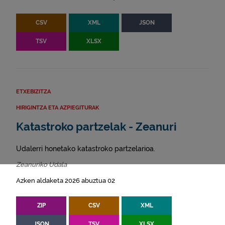
CSV
XML
JSON
TSV
XLSX
ETXEBIZITZA
HIRIGINTZA ETA AZPIEGITURAK
Katastroko partzelak - Zeanuri
Udalerri honetako katastroko partzelarioa.
Zeanuriko Udala
Azken aldaketa 2026 abuztua 02
ZIP
CSV
XML
JSON
TSV
XLSX