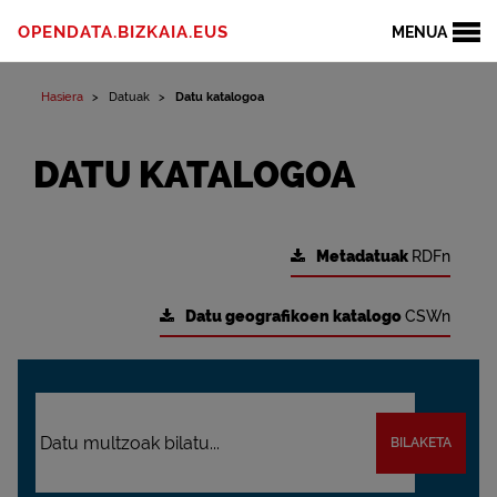
OPENDATA.BIZKAIA.EUS
MENUA
Hasiera
Datuak
Datu katalogoa
DATU KATALOGOA
Metadatuak
RDFn
Datu geografikoen katalogo
CSWn
BILAKETA