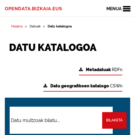
OPENDATA.BIZKAIA.EUS
MENUA
Hasiera
Datuak
Datu katalogoa
DATU KATALOGOA
Metadatuak
RDFn
Datu geografikoen katalogo
CSWn
BILAKETA