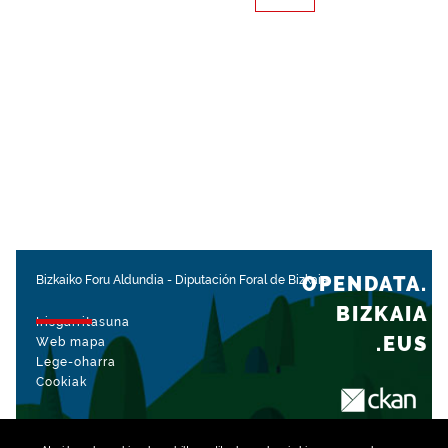
OPENDATA.
Bizkaiko Foru Aldundia
-
Diputación Foral de Bizkaia
BIZKAIA
Irisgarritasuna
.EUS
Web mapa
Lege-oharra
Cookiak
rekin kudeatua