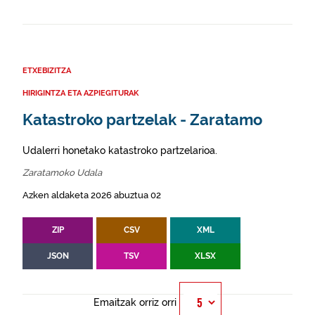
ETXEBIZITZA
HIRIGINTZA ETA AZPIEGITURAK
Katastroko partzelak - Zaratamo
Udalerri honetako katastroko partzelarioa.
Zaratamoko Udala
Azken aldaketa 2026 abuztua 02
ZIP
CSV
XML
JSON
TSV
XLSX
Emaitzak orriz orri