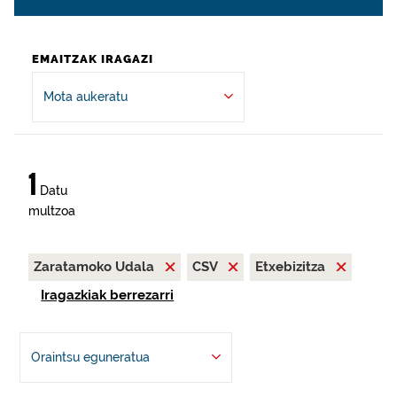
EMAITZAK IRAGAZI
Mota aukeratu
1
Datu
multzoa
Zaratamoko Udala
CSV
Etxebizitza
Iragazkiak berrezarri
Oraintsu eguneratua