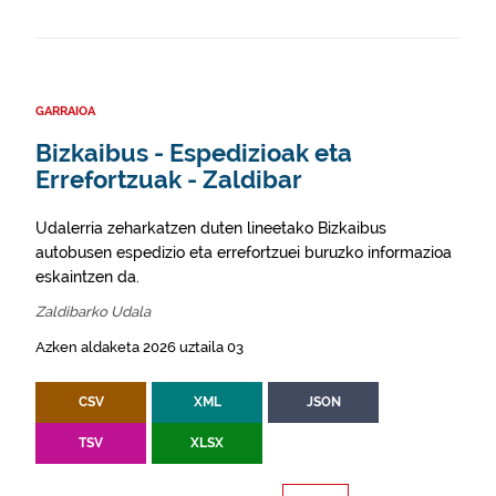
GARRAIOA
Bizkaibus - Espedizioak eta
Errefortzuak - Zaldibar
Udalerria zeharkatzen duten lineetako Bizkaibus
autobusen espedizio eta errefortzuei buruzko informazioa
eskaintzen da.
Zaldibarko Udala
Azken aldaketa 2026 uztaila 03
CSV
XML
JSON
TSV
XLSX