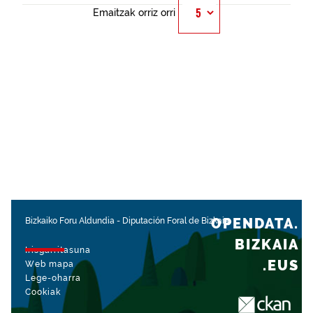
Emaitzak orriz orri
OPENDATA.
Bizkaiko Foru Aldundia
-
Diputación Foral de Bizkaia
BIZKAIA
Irisgarritasuna
.EUS
Web mapa
Lege-oharra
Cookiak