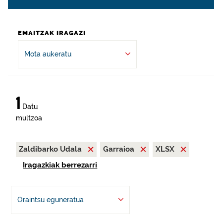
EMAITZAK IRAGAZI
Mota aukeratu
1
Datu
multzoa
Zaldibarko Udala
Garraioa
XLSX
Iragazkiak berrezarri
Oraintsu eguneratua