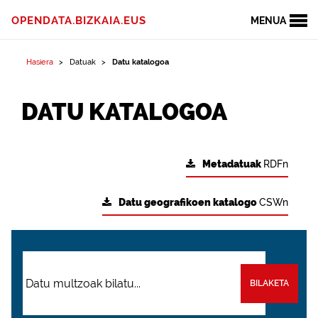
OPENDATA.BIZKAIA.EUS
MENUA
Hasiera
Datuak
Datu katalogoa
DATU KATALOGOA
Metadatuak
RDFn
Datu geografikoen katalogo
CSWn
BILAKETA