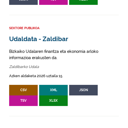
SEKTORE PUBLIKOA
Udaldata - Zaldibar
Bizkaiko Udalaren finantza eta ekonomia arloko
informazioa erakusten da.
Zaldibarko Udala
Azken aldaketa 2026 uztaila 15
CSV
XML
JSON
TSV
XLSX