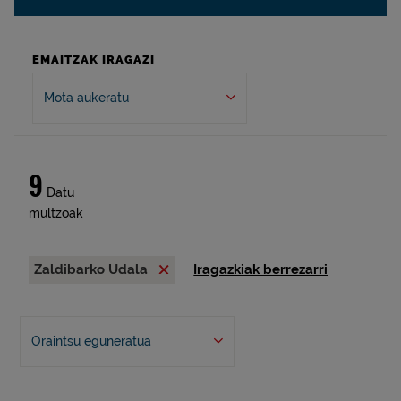
EMAITZAK IRAGAZI
Mota aukeratu
9
Datu
multzoak
Zaldibarko Udala
Iragazkiak berrezarri
Oraintsu eguneratua