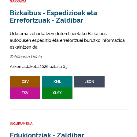
GARRAIOA
Bizkaibus - Espedizioak eta
Errefortzuak - Zaldibar
Udalerria zeharkatzen duten lineetako Bizkaibus
autobusen espedizio eta errefortzuei buruzko informazioa
eskaintzen da.
Zaldibarko Udala
Azken aldaketa 2026 uztaila 03
CSV
XML
JSON
TSV
XLSX
INGURUMENA
Edukiontziak - Zaldibar