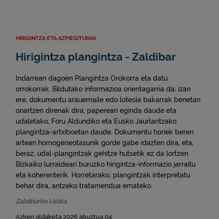
HIRIGINTZA ETA AZPIEGITURAK
Hirigintza plangintza - Zaldibar
Indarrean dagoen Plangintza Orokorra eta datu
orrokorrak. Bildutako informazioa orientagarria da; izan
ere, dokumentu arauemaile edo lotesle bakarrak benetan
onartzen direnak dira, paperean eginda daude eta
udaletako, Foru Aldundiko eta Eusko Jaurlaritzako
plangintza-artxiboetan daude. Dokumentu horiek beren
artean homogeneotasunik gorde gabe idazten dira, eta,
beraz, udal-plangintzak gehitze hutsetik ez da lortzen
Bizkaiko lurraldeari buruzko hirigintza-informazio jarraitu
eta koherenterik. Horretarako, plangintzak interpretatu
behar dira, antzeko tratamendua emateko.
Zaldibarko Udala
Azken aldaketa 2026 abuztua 04