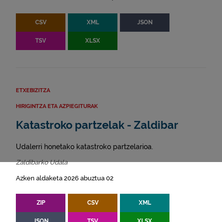
CSV
XML
JSON
TSV
XLSX
ETXEBIZITZA
HIRIGINTZA ETA AZPIEGITURAK
Katastroko partzelak - Zaldibar
Udalerri honetako katastroko partzelarioa.
Zaldibarko Udala
Azken aldaketa 2026 abuztua 02
ZIP
CSV
XML
JSON
TSV
XLSX