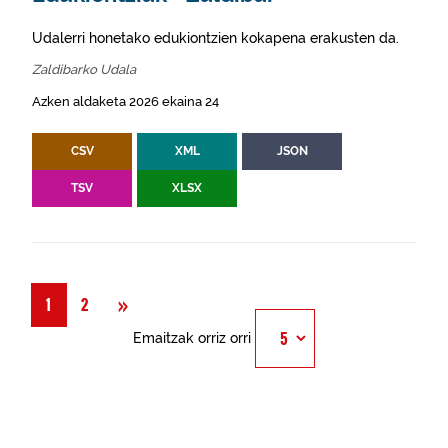
Udalerri honetako edukiontzien kokapena erakusten da.
Zaldibarko Udala
Azken aldaketa 2026 ekaina 24
CSV
XML
JSON
TSV
XLSX
Hurrengoa
»
1
2
Emaitzak orriz orri