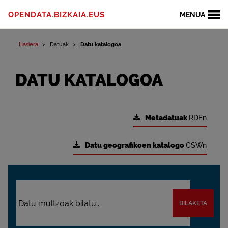
OPENDATA.BIZKAIA.EUS
MENUA
Hasiera
Datuak
Datu katalogoa
DATU KATALOGOA
Metadatuak
RDFn
Datu geografikoen katalogo
CSWn
BILAKETA