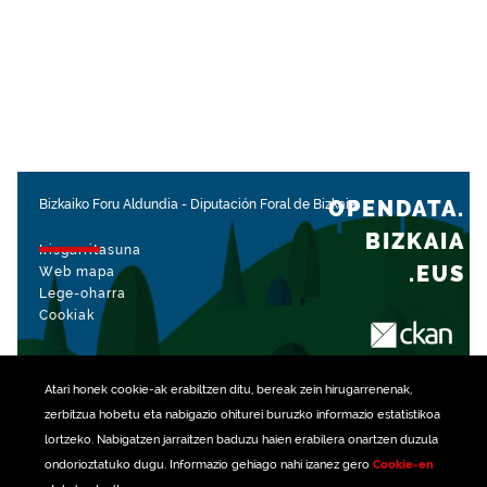
OPENDATA.
Bizkaiko Foru Aldundia
-
Diputación Foral de Bizkaia
BIZKAIA
Irisgarritasuna
.EUS
Web mapa
Lege-oharra
Cookiak
rekin kudeatua
Atari honek
cookie
-ak erabiltzen ditu, bereak zein hirugarrenenak,
zerbitzua hobetu eta nabigazio ohiturei buruzko informazio estatistikoa
lortzeko. Nabigatzen jarraitzen baduzu haien erabilera onartzen duzula
ondorioztatuko dugu. Informazio gehiago nahi izanez gero
Cookie-en