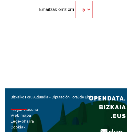
Emaitzak orriz orri
OPENDATA.
Bizkaiko Foru Aldundia
-
Diputación Foral de Bizkaia
BIZKAIA
Irisgarritasuna
.EUS
Web mapa
Lege-oharra
Cookiak