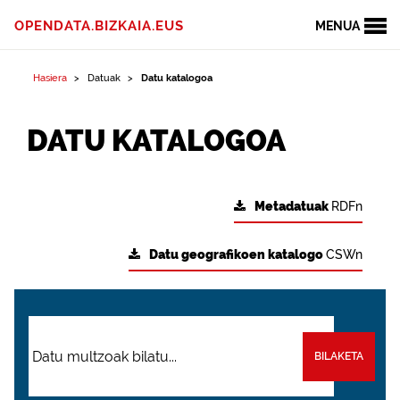
OPENDATA.BIZKAIA.EUS
MENUA
Hasiera
Datuak
Datu katalogoa
DATU KATALOGOA
Metadatuak
RDFn
Datu geografikoen katalogo
CSWn
BILAKETA