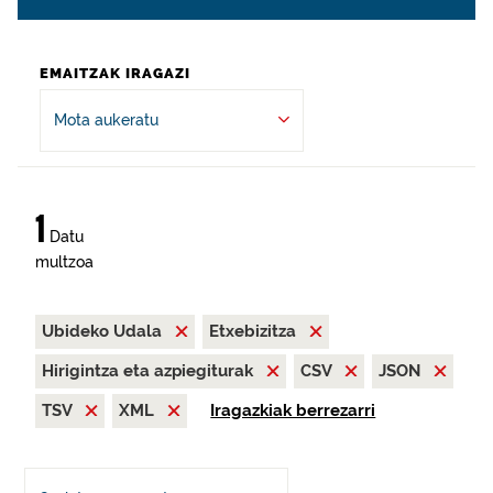
EMAITZAK IRAGAZI
Mota aukeratu
1
Datu
multzoa
Ubideko Udala
Etxebizitza
Hirigintza eta azpiegiturak
CSV
JSON
TSV
XML
Iragazkiak berrezarri