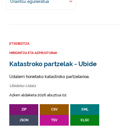
Oraintsu eguneratua
ETXEBIZITZA
HIRIGINTZA ETA AZPIEGITURAK
Katastroko partzelak - Ubide
Udalerri honetako katastroko partzelarioa.
Ubideko Udala
Azken aldaketa 2026 abuztua 02
ZIP
CSV
XML
JSON
TSV
XLSX