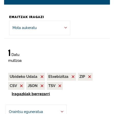
EMAITZAK IRAGAZI
Mota aukeratu
1
Datu
multzoa
Ubideko Udala
Etxebizitza
ZIP
CSV
JSON
TSV
Iragazkiak berrezarri
Oraintsu eguneratua