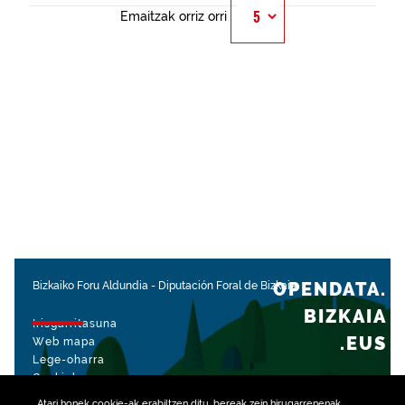
Emaitzak orriz orri
OPENDATA.
Bizkaiko Foru Aldundia
-
Diputación Foral de Bizkaia
BIZKAIA
Irisgarritasuna
.EUS
Web mapa
Lege-oharra
Cookiak
Atari honek
cookie
-ak erabiltzen ditu, bereak zein hirugarrenenak,