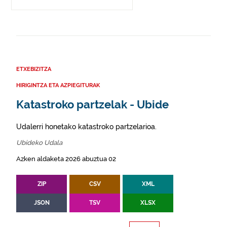
ETXEBIZITZA
HIRIGINTZA ETA AZPIEGITURAK
Katastroko partzelak - Ubide
Udalerri honetako katastroko partzelarioa.
Ubideko Udala
Azken aldaketa 2026 abuztua 02
ZIP
CSV
XML
JSON
TSV
XLSX