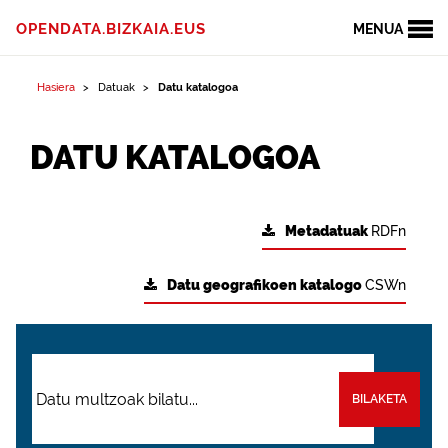
OPENDATA.BIZKAIA.EUS
MENUA
Hasiera
Datuak
Datu katalogoa
DATU KATALOGOA
Metadatuak
RDFn
Datu geografikoen katalogo
CSWn
BILAKETA