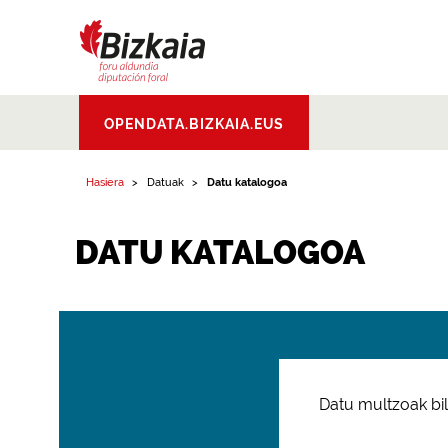
Bizkaiko Foru
OPENDATA.BIZKAIA.EUS
Aldundia
.
Diputacion
Foral de Bizkaia
Hasiera
Datuak
Datu katalogoa
DATU KATALOGOA