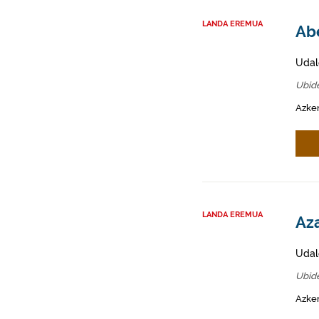
LANDA EREMUA
Abe
Udal
Ubid
Azken
LANDA EREMUA
Aza
Udal
Ubid
Azken