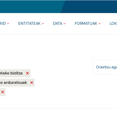
HVD
ENTITATEAK
DATA
FORMATUAK
LOK
Oraintsu eg
tako bizitza
mo arduratsuak