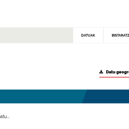
DATUAK
BISTARAT
Datu geogr