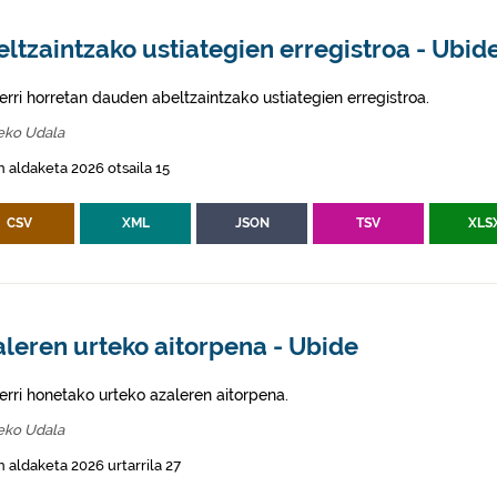
ltzaintzako ustiategien erregistroa - Ubid
erri horretan dauden abeltzaintzako ustiategien erregistroa.
eko Udala
 aldaketa 2026 otsaila 15
CSV
XML
JSON
TSV
XLS
leren urteko aitorpena - Ubide
erri honetako urteko azaleren aitorpena.
eko Udala
 aldaketa 2026 urtarrila 27