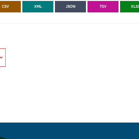
CSV
XML
JSON
TSV
XLS