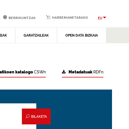
HARREMANETARAKO
EU
BERRIKUNTZAK
ZEAK
GARATZAILEAK
OPEN DATA BIZKAIA
afikoen katalogo
CSWn
Metadatuak
RDFn
BILAKETA