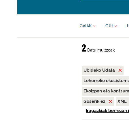
GAIAK
GJH
2
Datu multzoak
Ubideko Udala
Lehorreko ekosisteme
Ekoizpen eta kontsu
Goserik ez
XML
Iragazkiak berrezarri