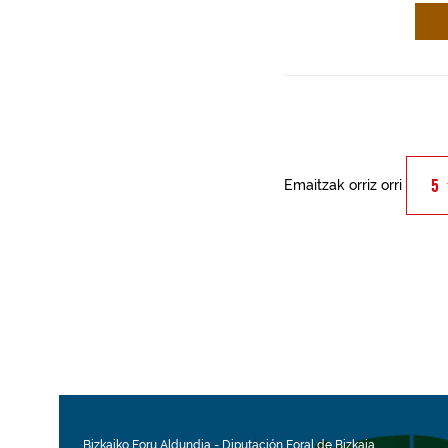
Emaitzak orriz orri
Bizkaiko Foru Aldundia
-
Diputación Foral de Bizkaia