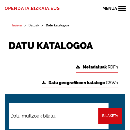
OPENDATA.BIZKAIA.EUS
MENUA
Hasiera
Datuak
Datu katalogoa
DATU KATALOGOA
Metadatuak
RDFn
Datu geografikoen katalogo
CSWn
BILAKETA