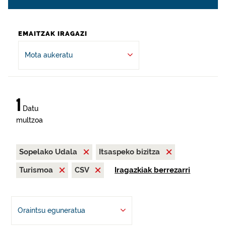
EMAITZAK IRAGAZI
Mota aukeratu
1
Datu
multzoa
Sopelako Udala
Itsaspeko bizitza
Turismoa
CSV
Iragazkiak berrezarri
Oraintsu eguneratua