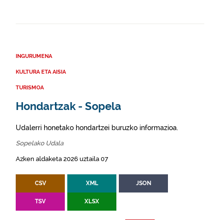
INGURUMENA
KULTURA ETA AISIA
TURISMOA
Hondartzak - Sopela
Udalerri honetako hondartzei buruzko informazioa.
Sopelako Udala
Azken aldaketa 2026 uztaila 07
CSV
XML
JSON
TSV
XLSX