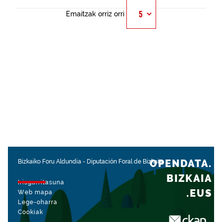
Emaitzak orriz orri
OPENDATA.
Bizkaiko Foru Aldundia
-
Diputación Foral de Bizkaia
BIZKAIA
Irisgarritasuna
.EUS
Web mapa
Lege-oharra
Cookiak