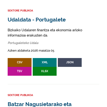
SEKTORE PUBLIKOA
Udaldata - Portugalete
Bizkaiko Udalaren finantza eta ekonomia arloko
informazioa erakusten da.
Portugaleteko Udala
Azken aldaketa 2026 maiatza 05
CSV
XML
JSON
TSV
XLSX
SEKTORE PUBLIKOA
Batzar Nagusietarako eta