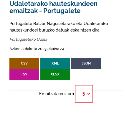
Udaletarako hauteskundeen
emaitzak - Portugalete
Portugalete Batzar Nagusietarako eta Udaletarako
hauteskundeei buruzko datuak eskaintzen dira.
Portugaleteko Udala
Azken aldaketa 2023 ekaina 24
CSV
XML
JSON
TSV
XLSX
Emaitzak orriz orri