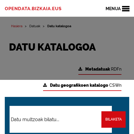
OPENDATA.BIZKAIA.EUS
MENUA
Hasiera
Datuak
Datu katalogoa
DATU KATALOGOA
Metadatuak
RDFn
Datu geografikoen katalogo
CSWn
BILAKETA