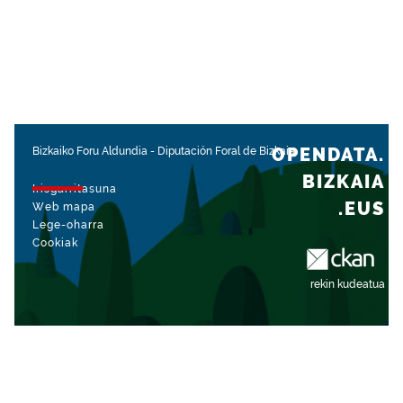
OPENDATA.
Bizkaiko Foru Aldundia
-
Diputación Foral de Bizkaia
BIZKAIA
Irisgarritasuna
.EUS
Web mapa
Lege-oharra
Cookiak
rekin kudeatua