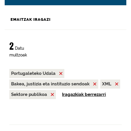
EMAITZAK IRAGAZI
2
Datu
multzoak
Portugaleteko Udala
Bakea, justizia eta instituzio sendoak
XML
Sektore publikoa
Iragazkiak berrezarri